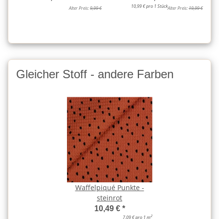
10,99 € pro 1 Stück
Alter Preis:
9,99 €
Alter Preis:
19,99 €
Gleicher Stoff - andere Farben
Waffelpiqué Punkte -
steinrot
10,49 €
*
2
7,09 € pro 1 m