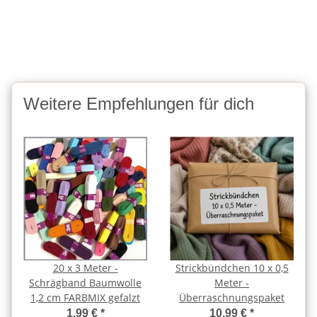
Weitere Empfehlungen für dich
20 x 3 Meter -
Strickbündchen 10 x 0,5
Schrägband Baumwolle
Meter -
1,2 cm FARBMIX gefalzt
Überraschnungspaket
1,99 €
*
10,99 €
*