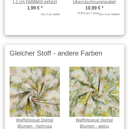
1,2 cm FARBMIX gefalzt
Überraschnungspaket
1,99 €
*
10,99 €
*
10,99 € pro 1 Stück
Alter Preis:
9,99 €
Alter Preis:
19,99 €
Gleicher Stoff - andere Farben
Waffelpiqué Digital
Waffelpiqué Digital
Blumen - hellrosa
Blumen - weiss