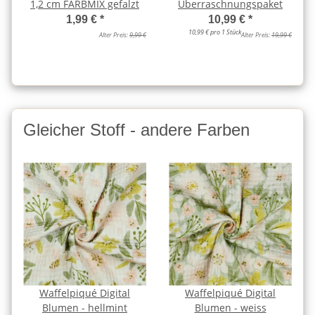
1,2 cm FARBMIX gefalzt
Überraschnungspaket
1,99 €
*
10,99 €
*
10,99 € pro 1 Stück
Alter Preis:
9,99 €
Alter Preis:
19,99 €
Gleicher Stoff - andere Farben
Waffelpiqué Digital
Waffelpiqué Digital
Blumen - hellmint
Blumen - weiss