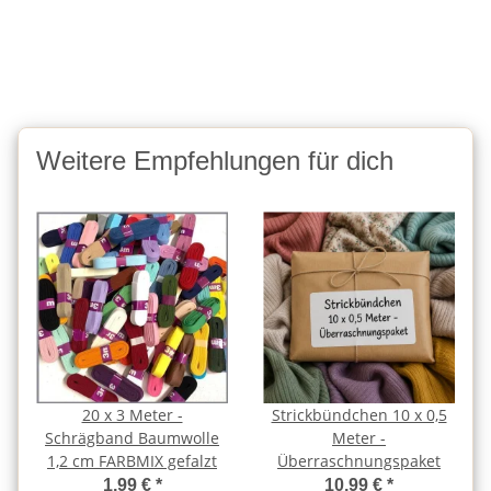
Weitere Empfehlungen für dich
20 x 3 Meter -
Strickbündchen 10 x 0,5
Schrägband Baumwolle
Meter -
1,2 cm FARBMIX gefalzt
Überraschnungspaket
1,99 €
*
10,99 €
*