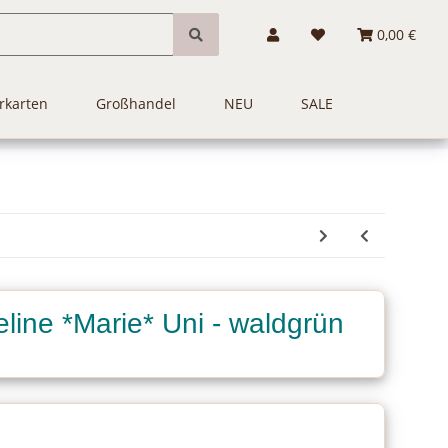
0,00 €
rkarten
Großhandel
NEU
SALE
ine *Marie* Uni - waldgrün