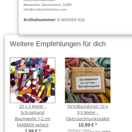
Baesweiler, Deutschland, 52499
info@vonbrachttextiles.com
Artikelnummer:
E-N05569-026
Weitere Empfehlungen für dich
20 x 3 Meter -
Strickbündchen 10 x
Schrägband
0,5 Meter -
Baumwolle 1,2 cm
Überraschnungspaket
FARBMIX gefalzt
10,99 €
*
10,99 € pro 1 Stück
1,99 €
*
Alter Preis:
19,99 €