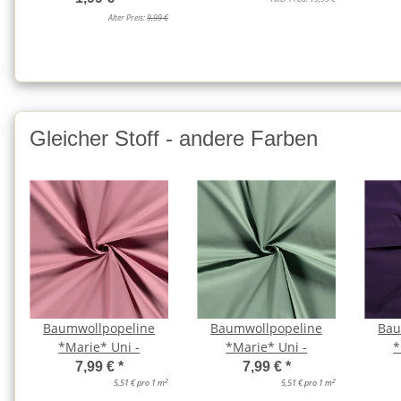
Alter Preis:
9,99 €
Gleicher Stoff - andere Farben
Baumwollpopeline
Baumwollpopeline
Bau
*Marie* Uni -
*Marie* Uni -
*
7,99 €
*
7,99 €
*
2
2
5,51 € pro 1 m
5,51 € pro 1 m