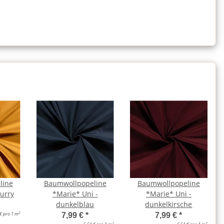
line
Baumwollpopeline
Baumwollpopeline
curry
*Marie* Uni -
*Marie* Uni -
dunkelblau
dunkelkirsche
2
 € pro 1 m
7,99 €
*
7,99 €
*
2
2