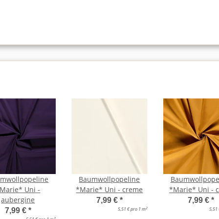
mwollpopeline
Baumwollpopeline
Baumwollpope
Marie* Uni -
*Marie* Uni - creme
*Marie* Uni - 
aubergine
7,99 €
*
7,99 €
*
2
5,51 € pro 1 m
5,51
7,99 €
*
2