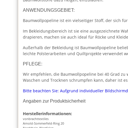
ANWENDUNGSGEBIET:
Baumwollpopeline ist ein vielseitiger Stoff, der sich für
Im Bekleidungsbereich ist sie eine ausgezeichnete Wah
drapieren, machen sie auch ideal für Röcke und Kleide
Außerhalb der Bekleidung ist Baumwollpopeline beliebt
leichte Polsterarbeiten und Quiltprojekte verwendet w
PFLEGE:
Wir empfehlen, die Baumwollpopeline bei 40 Grad zu w
Waschen und Trocknen schrumpfen kann, daher ist es
Bitte beachten Sie: Aufgrund individueller Bildschirm
Angaben zur Produktsicherheit
Herstellerinformationen:
vonbrachttextiles
Arnold-Sommerfeld-Ring 20
Nordrhein-Westfalen