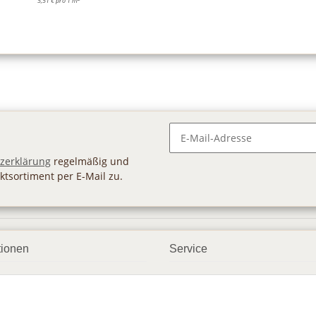
5,51 € pro 1 m
Newsletter Abonnieren
zerklärung
regelmäßig und
ktsortiment per E-Mail zu.
tionen
Service
ngsmöglichkeiten
Geschenkgutscheine
andbedingungen
Großhandel