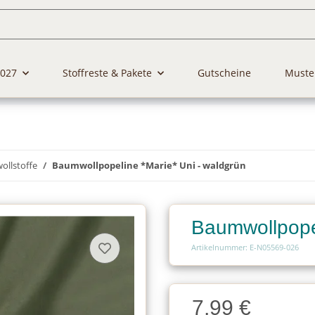
2027
Stoffreste & Pakete
Gutscheine
Muste
llstoffe
Baumwollpopeline *Marie* Uni - waldgrün
Baumwollpopel
Artikelnummer: E-N05569-026
Charge
7,99 €
Charge