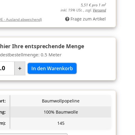
2
5,51 € pro 1 m
inkl. 19% USt. , zzgl.
Versand
Frage zum Artikel
DE - Ausland abweichend)
 hier Ihre entsprechende Menge
destbestellmenge: 0.5 Meter
+
In den Warenkorb
rt:
Baumwollpopeline
ng:
100% Baumwolle
m):
145