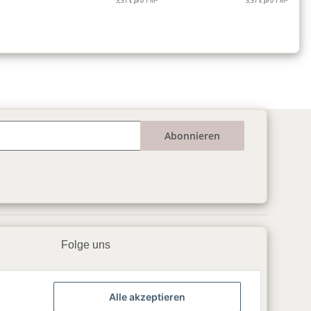
5,51 € pro 1 m
5,51 € pro 1 m
Abonnieren
Folge uns
▶️ YouTube
Alle akzeptieren
📘 Facebook