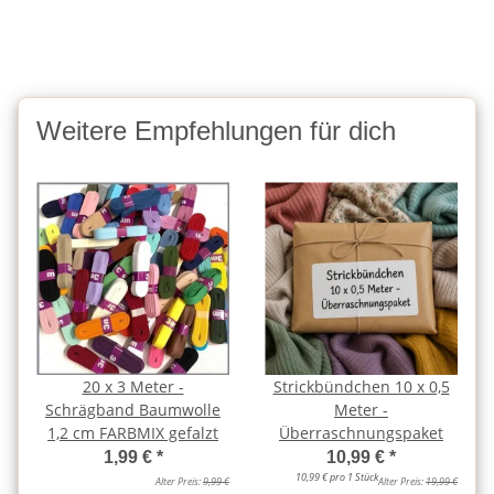
Weitere Empfehlungen für dich
20 x 3 Meter -
Strickbündchen 10 x 0,5
Schrägband Baumwolle
Meter -
1,2 cm FARBMIX gefalzt
Überraschnungspaket
1,99 €
*
10,99 €
*
10,99 € pro 1 Stück
Alter Preis:
9,99 €
Alter Preis:
19,99 €