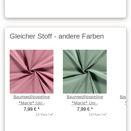
Gleicher Stoff - andere Farben
Baumwollpopeline
Baumwollpopeline
Baum
*Marie* Uni -
*Marie* Uni -
*Ma
a
7,99 €
*
7,99 €
*
2
2
5,51 € pro 1 m
5,51 € pro 1 m