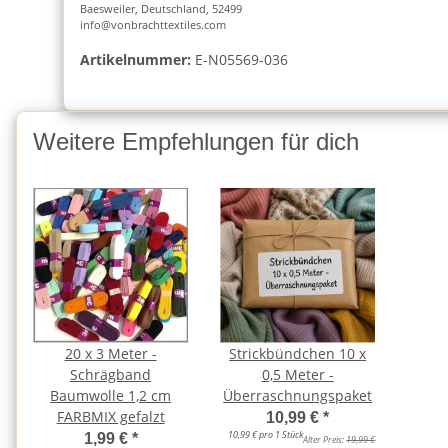
Baesweiler, Deutschland, 52499
info@vonbrachttextiles.com
Artikelnummer:
E-N05569-036
Weitere Empfehlungen für dich
20 x 3 Meter -
Strickbündchen 10 x
Schrägband
0,5 Meter -
Baumwolle 1,2 cm
Überraschnungspaket
FARBMIX gefalzt
10,99 €
*
10,99 € pro 1 Stück
1,99 €
*
Alter Preis:
19,99 €