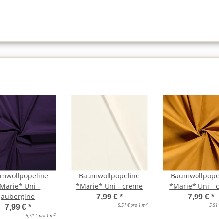
mwollpopeline
Baumwollpopeline
Baumwollpope
Marie* Uni -
*Marie* Uni - creme
*Marie* Uni - 
aubergine
7,99 €
*
7,99 €
*
2
5,51 € pro 1 m
5,51
7,99 €
*
2
5,51 € pro 1 m