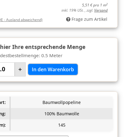
2
5,51 € pro 1 m
inkl. 19% USt. , zzgl.
Versand
Frage zum Artikel
DE - Ausland abweichend)
 hier Ihre entsprechende Menge
destbestellmenge: 0.5 Meter
+
In den Warenkorb
rt:
Baumwollpopeline
ng:
100% Baumwolle
m):
145