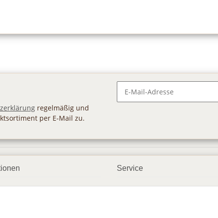
Newsletter Abonnieren
zerklärung
regelmäßig und
ktsortiment per E-Mail zu.
tionen
Service
ngsmöglichkeiten
Geschenkgutscheine
andbedingungen
Großhandel