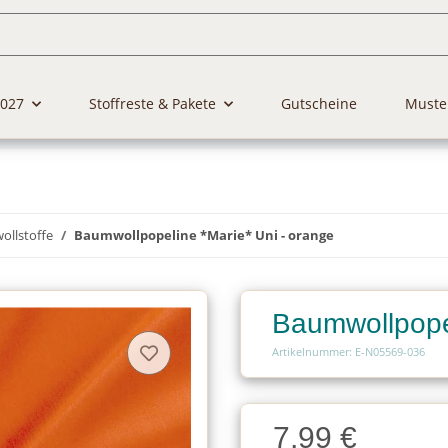
2027
Stoffreste & Pakete
Gutscheine
Muste
llstoffe
Baumwollpopeline *Marie* Uni - orange
Baumwollpopel
Artikelnummer: E-N05569-036
Charge
7,99 €
Charge