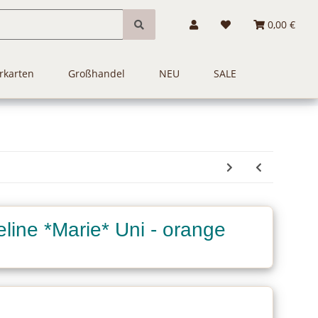
0,00 €
rkarten
Großhandel
NEU
SALE
ine *Marie* Uni - orange