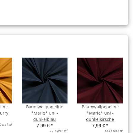
line
Baumwollpopeline
Baumwollpopeline
curry
*Marie* Uni -
*Marie* Uni -
dunkelblau
dunkelkirsche
2
 € pro 1 m
7,99 €
*
7,99 €
*
2
2
5,51 € pro 1 m
5,51 € pro 1 m