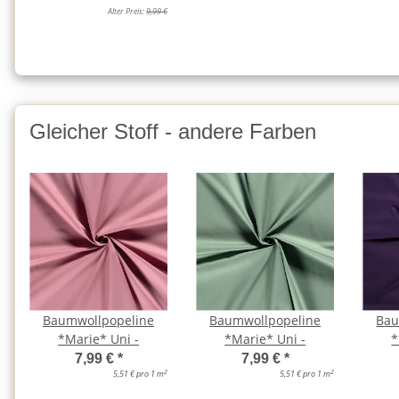
Alter Preis:
9,99 €
Gleicher Stoff - andere Farben
Baumwollpopeline
Baumwollpopeline
Bau
*Marie* Uni -
*Marie* Uni -
*
7,99 €
*
7,99 €
*
2
2
5,51 € pro 1 m
5,51 € pro 1 m