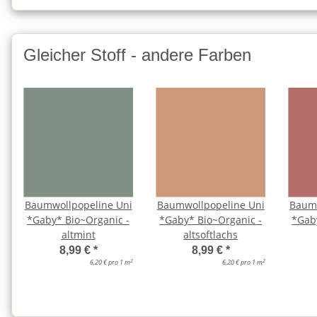
Gleicher Stoff - andere Farben
Baumwollpopeline Uni
Baumwollpopeline Uni
Baumw
*Gaby* Bio~Organic -
*Gaby* Bio~Organic -
*Gab
altmint
altsoftlachs
8,99 €
*
8,99 €
*
2
2
6,20 € pro 1 m
6,20 € pro 1 m