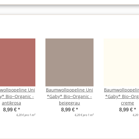
ollpopeline Uni
Baumwollpopeline Uni
Baumwollpopeli
y* Bio~Organic -
*Gaby* Bio~Organic -
*Gaby* Bio~Orga
antikrosa
beigegrau
creme
8,99 €
*
8,99 €
*
8,99 €
*
2
2
6,20 € pro 1 m
6,20 € pro 1 m
6,20