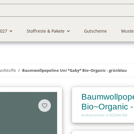
2027
Stoffreste & Pakete
Gutscheine
Muste
llstoffe
Baumwollpopeline Uni *Gaby* Bio~Organic - grünblau
Baumwollpope
Bio~Organic -
Artikelnummer: E-N22304-028
Charge