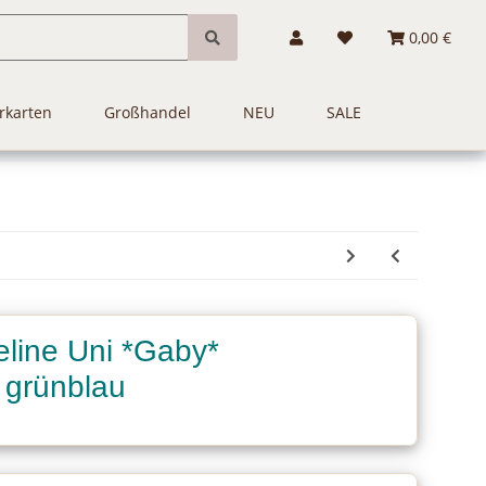
0,00 €
rkarten
Großhandel
NEU
SALE
line Uni *Gaby*
 grünblau