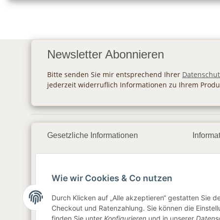
Newsletter Abonnieren
Bitte senden Sie mir entsprechend Ihrer
Datenschut
jederzeit widerruflich Informationen zu Ihrem Produ
Gesetzliche Informationen
Informa
Datenschutz
Zahlu
Wie wir Cookies & Co nutzen
AGB
Vers
Sitemap
Newsl
Durch Klicken auf „Alle akzeptieren“ gestatten Sie 
Checkout und Ratenzahlung. Sie können die Einstellu
Impressum
finden Sie unter
Konfigurieren
und in unserer
Datens