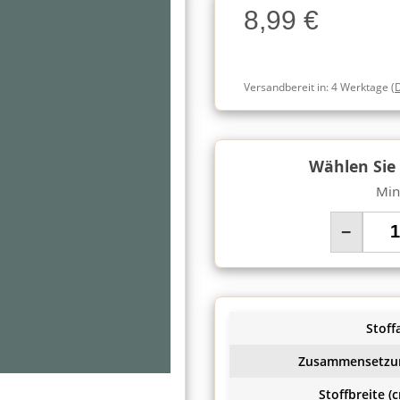
8,99 €
Charge
Versandbereit in:
4 Werktage
(
Wählen Sie
Min
−
Stoffa
Zusammensetzu
Stoffbreite (c