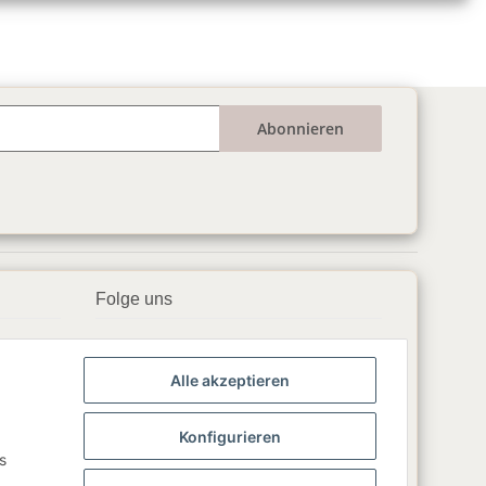
Abonnieren
Folge uns
▶️ YouTube
Alle akzeptieren
📘 Facebook
📸 Instagram
Konfigurieren
s
🎵 TikTok