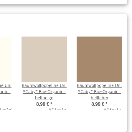
ne Uni
Baumwollpopeline Uni
Baumwollpopeline Uni
nic -
*Gaby* Bio~Organic -
*Gaby* Bio~Organic -
hellbeige
helllehm
8,99 €
*
8,99 €
*
2
2
2
 € pro 1 m
6,20 € pro 1 m
6,20 € pro 1 m