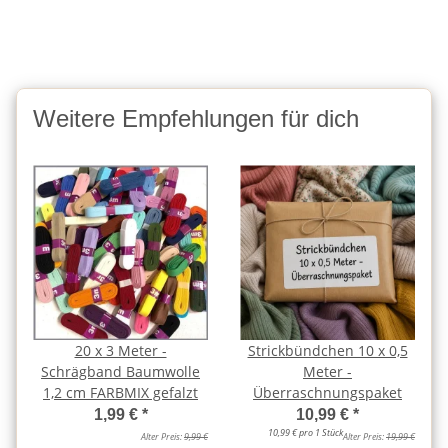
Weitere Empfehlungen für dich
20 x 3 Meter -
Strickbündchen 10 x 0,5
Schrägband Baumwolle
Meter -
1,2 cm FARBMIX gefalzt
Überraschnungspaket
1,99 €
*
10,99 €
*
10,99 € pro 1 Stück
Alter Preis:
9,99 €
Alter Preis:
19,99 €