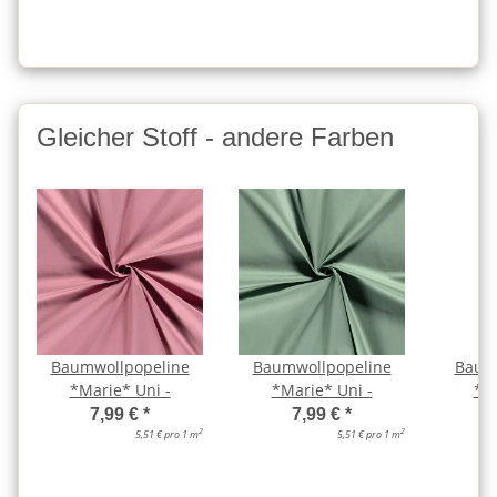
Gleicher Stoff - andere Farben
Baumwollpopeline
Baumwollpopeline
Baum
*Marie* Uni -
*Marie* Uni -
*Ma
a
7,99 €
*
7,99 €
*
2
2
5,51 € pro 1 m
5,51 € pro 1 m