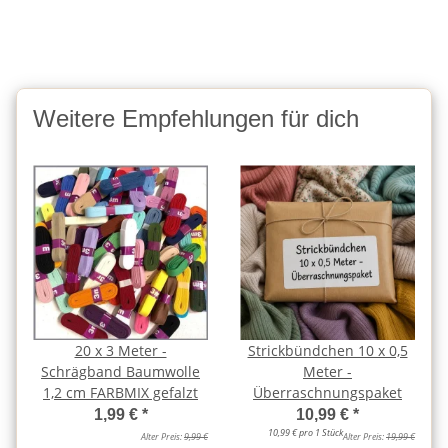
Weitere Empfehlungen für dich
20 x 3 Meter -
Strickbündchen 10 x 0,5
Schrägband Baumwolle
Meter -
1,2 cm FARBMIX gefalzt
Überraschnungspaket
1,99 €
*
10,99 €
*
10,99 € pro 1 Stück
Alter Preis:
9,99 €
Alter Preis:
19,99 €