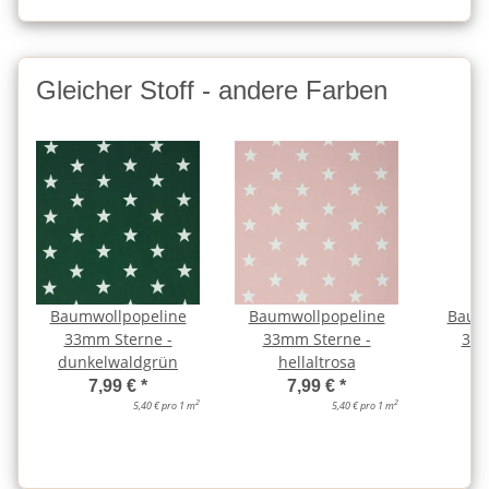
Gleicher Stoff - andere Farben
Baumwollpopeline
Baumwollpopeline
Baum
33mm Sterne -
33mm Sterne -
33m
dunkelwaldgrün
hellaltrosa
j
7,99 €
*
7,99 €
*
2
2
5,40 € pro 1 m
5,40 € pro 1 m