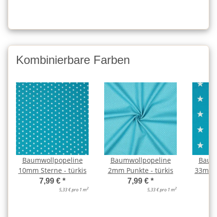
Kombinierbare Farben
Baumwollpopeline
Baumwollpopeline
Baum
10mm Sterne - türkis
2mm Punkte - türkis
33mm S
7,99 €
*
7,99 €
*
2
2
5,33 € pro 1 m
5,33 € pro 1 m