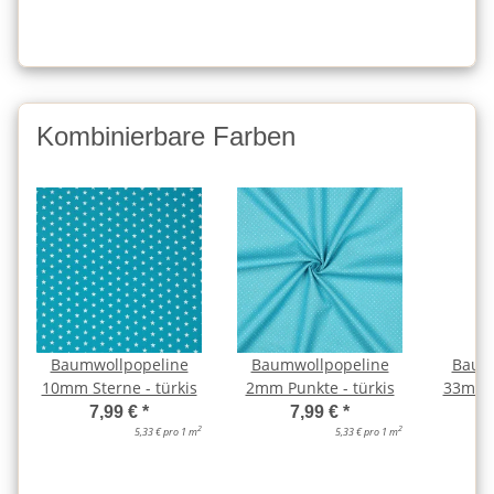
Kombinierbare Farben
Baumwollpopeline
Baumwollpopeline
Baum
10mm Sterne - türkis
2mm Punkte - türkis
33mm S
7,99 €
*
7,99 €
*
2
2
5,33 € pro 1 m
5,33 € pro 1 m