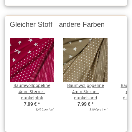
Gleicher Stoff - andere Farben
Baumwollpopeline
Baumwollpopeline
Baum
4mm Sterne -
4mm Sterne -
4m
dunkelpink
dunkelsand
dun
7,99 €
*
7,99 €
*
2
2
5,40 € pro 1 m
5,40 € pro 1 m