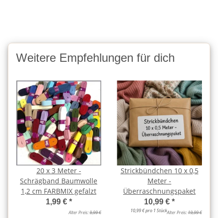
Weitere Empfehlungen für dich
20 x 3 Meter -
Strickbündchen 10 x 0,5
Schrägband Baumwolle
Meter -
1,2 cm FARBMIX gefalzt
Überraschnungspaket
1,99 €
*
10,99 €
*
10,99 € pro 1 Stück
Alter Preis:
9,99 €
Alter Preis:
19,99 €