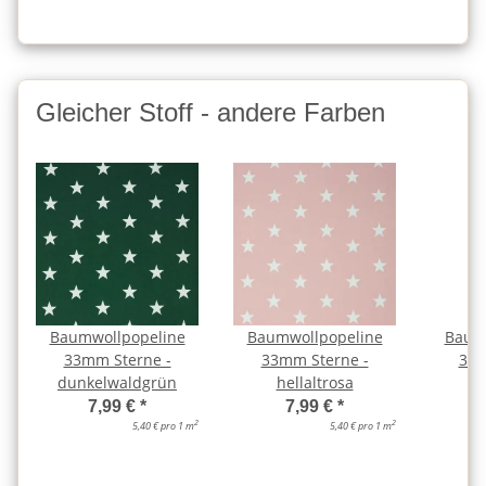
Gleicher Stoff - andere Farben
Baumwollpopeline
Baumwollpopeline
Baum
33mm Sterne -
33mm Sterne -
33m
dunkelwaldgrün
hellaltrosa
j
7,99 €
*
7,99 €
*
2
2
5,40 € pro 1 m
5,40 € pro 1 m