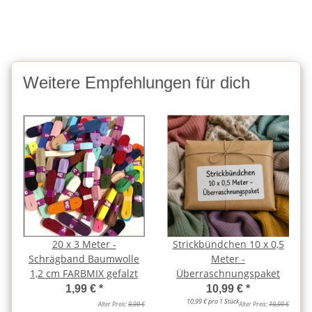
Weitere Empfehlungen für dich
20 x 3 Meter -
Strickbündchen 10 x 0,5
Schrägband Baumwolle
Meter -
1,2 cm FARBMIX gefalzt
Überraschnungspaket
1,99 €
*
10,99 €
*
10,99 € pro 1 Stück
Alter Preis:
9,99 €
Alter Preis:
19,99 €