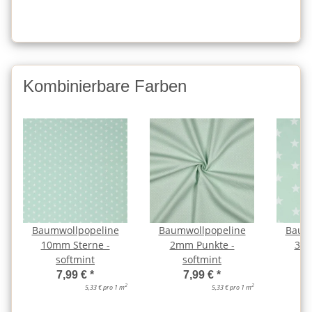
Kombinierbare Farben
Baumwollpopeline
Baumwollpopeline
Baum
10mm Sterne -
2mm Punkte -
33m
softmint
softmint
7,99 €
*
7,99 €
*
2
2
5,33 € pro 1 m
5,33 € pro 1 m