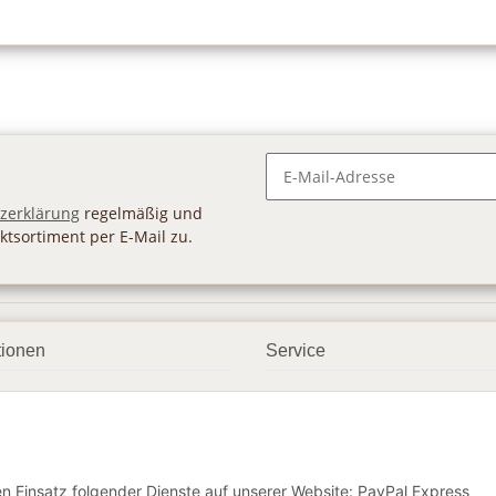
Newsletter Abonnieren
zerklärung
regelmäßig und
ktsortiment per E-Mail zu.
tionen
Service
ngsmöglichkeiten
Geschenkgutscheine
andbedingungen
Großhandel
etter
den Einsatz folgender Dienste auf unserer Website: PayPal Express