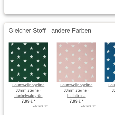
Gleicher Stoff - andere Farben
Baumwollpopeline
Baumwollpopeline
Bau
33mm Sterne -
33mm Sterne -
3
dunkelwaldgrün
hellaltrosa
7,99 €
*
7,99 €
*
2
2
5,40 € pro 1 m
5,40 € pro 1 m