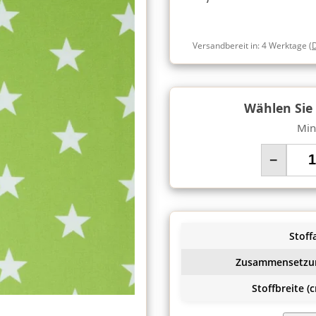
Versandbereit in:
4 Werktage
(
Wählen Sie
Min
−
Stoffa
Zusammensetzu
Stoffbreite (c