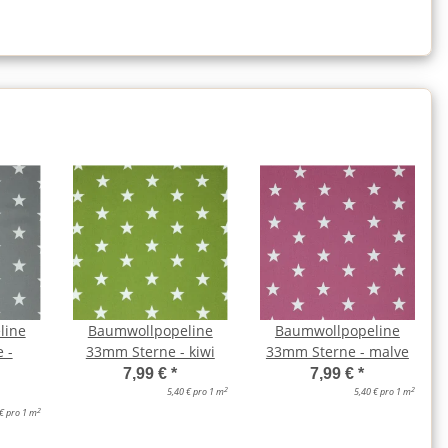
line
Baumwollpopeline
Baumwollpopeline
 -
33mm Sterne - kiwi
33mm Sterne - malve
7,99 €
*
7,99 €
*
2
2
5,40 € pro 1 m
5,40 € pro 1 m
2
 € pro 1 m