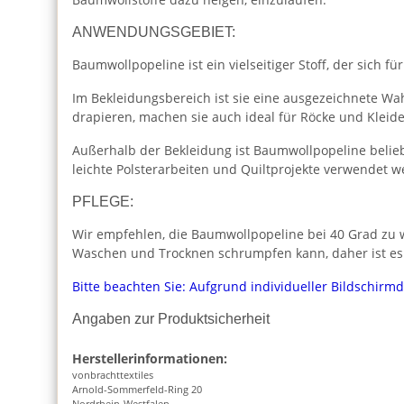
ANWENDUNGSGEBIET:
Baumwollpopeline ist ein vielseitiger Stoff, der sich für
Im Bekleidungsbereich ist sie eine ausgezeichnete Wah
drapieren, machen sie auch ideal für Röcke und Kleide
Außerhalb der Bekleidung ist Baumwollpopeline beliebt
leichte Polsterarbeiten und Quiltprojekte verwendet w
PFLEGE:
Wir empfehlen, die Baumwollpopeline bei 40 Grad zu w
Waschen und Trocknen schrumpfen kann, daher ist es
Bitte beachten Sie: Aufgrund individueller Bildschirm
Angaben zur Produktsicherheit
Herstellerinformationen:
vonbrachttextiles
Arnold-Sommerfeld-Ring 20
Nordrhein-Westfalen