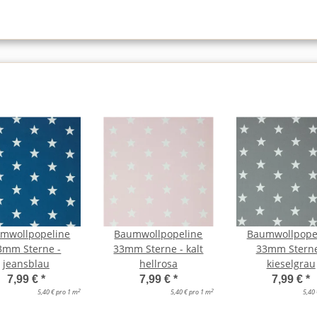
mwollpopeline
Baumwollpopeline
Baumwollpope
3mm Sterne -
33mm Sterne - kalt
33mm Sterne
jeansblau
hellrosa
kieselgrau
7,99 €
*
7,99 €
*
7,99 €
*
2
2
5,40 € pro 1 m
5,40 € pro 1 m
5,40