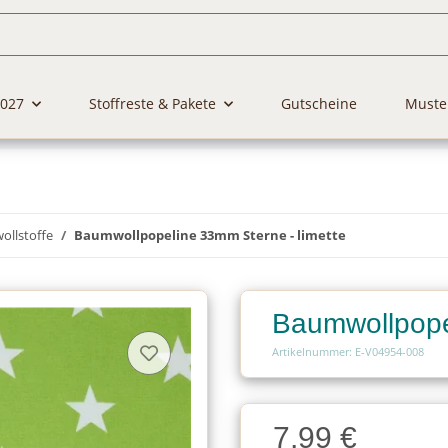
2027
Stoffreste & Pakete
Gutscheine
Muste
llstoffe
Baumwollpopeline 33mm Sterne - limette
Baumwollpope
Artikelnummer: E-V04954-008
Charge
7,99 €
Charge