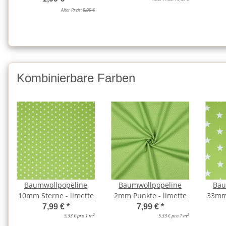
Alter Preis:
9,99 €
Kombinierbare Farben
Baumwollpopeline
Baumwollpopeline
Bau
10mm Sterne - limette
2mm Punkte - limette
33mm 
7,99 €
*
7,99 €
*
2
2
5,33 € pro 1 m
5,33 € pro 1 m