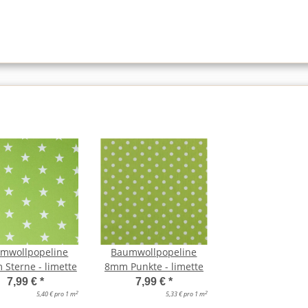
mwollpopeline
Baumwollpopeline
Sterne - limette
8mm Punkte - limette
7,99 €
*
7,99 €
*
2
2
5,40 € pro 1 m
5,33 € pro 1 m