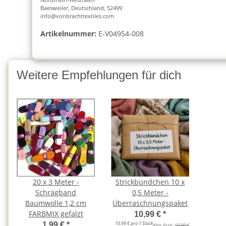
Baesweiler, Deutschland, 52499
info@vonbrachttextiles.com
Artikelnummer:
E-V04954-008
Weitere Empfehlungen für dich
20 x 3 Meter -
Strickbündchen 10 x
Schrägband
0,5 Meter -
Baumwolle 1,2 cm
Überraschnungspaket
FARBMIX gefalzt
10,99 €
*
10,99 € pro 1 Stück
1,99 €
*
Alter Preis:
19,99 €