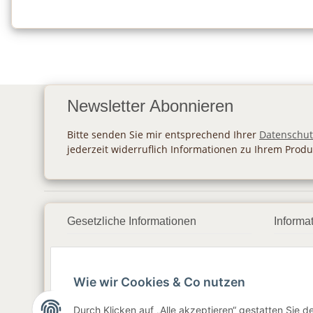
Newsletter Abonnieren
Bitte senden Sie mir entsprechend Ihrer
Datenschut
jederzeit widerruflich Informationen zu Ihrem Produ
Gesetzliche Informationen
Informa
Datenschutz
Zahlu
Wie wir Cookies & Co nutzen
AGB
Vers
Sitemap
Newsl
Durch Klicken auf „Alle akzeptieren“ gestatten Sie 