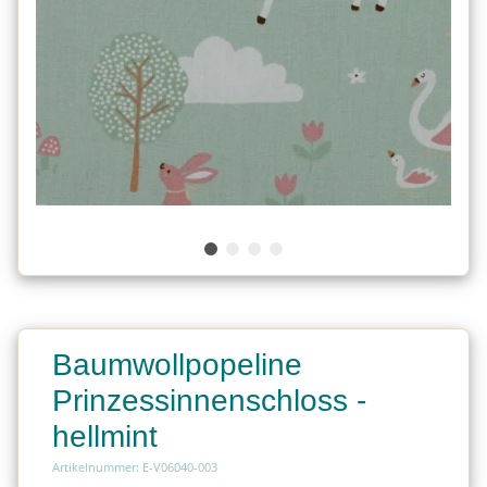
Baumwollpopeline
Prinzessinnenschloss -
hellmint
Artikelnummer: E-V06040-003