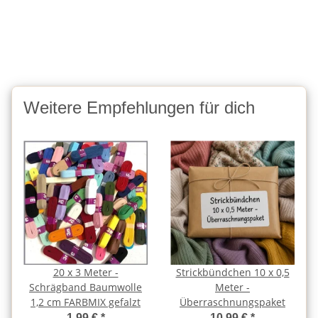
Weitere Empfehlungen für dich
20 x 3 Meter -
Strickbündchen 10 x 0,5
Schrägband Baumwolle
Meter -
1,2 cm FARBMIX gefalzt
Überraschnungspaket
1,99 €
*
10,99 €
*