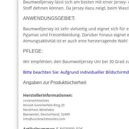
Baumwolljersey lässt sich am besten mit einer Jersey-
Stoff dehnen können. Da Jersey dazu neigt, beim Was
ANWENDUNGSGEBIET:
Baumwolljersey ist sehr vielseitig und eignet sich für 
Pyjamas und Freizeitkleidung. Darüber hinaus eignet 
Atmungsaktivität ist er auch eine hervorragende Wahl
PFLEGE:
Wir empfehlen, den Baumwolljersey Uni bei 30 Grad zu
Bitte beachten Sie: Aufgrund individueller Bildschirm
Angaben zur Produktsicherheit
Herstellerinformationen:
vonbrachttextiles
Arnold-Sommerfeld-Ring 20
Nordrhein-Westfalen
Baesweiler, Deutschland, 52499
info@vonbrachttextiles.com
Artikelnummer:
E-N03999-026