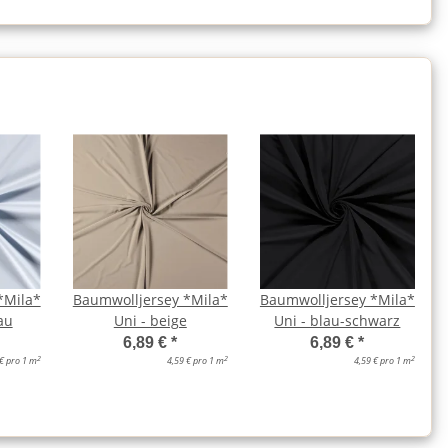
*Mila*
Baumwolljersey *Mila*
Baumwolljersey *Mila*
au
Uni - beige
Uni - blau-schwarz
6,89 €
*
6,89 €
*
2
2
2
 € pro 1 m
4,59 € pro 1 m
4,59 € pro 1 m