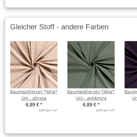
Gleicher Stoff - andere Farben
Baumwolljersey *Mila*
Baumwolljersey *Mila*
Baumw
Uni - altrosa
Uni - antikmint
Un
6,89 €
*
6,89 €
*
2
2
4,59 € pro 1 m
4,59 € pro 1 m