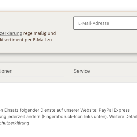
Newsletter Abonnieren
zerklärung
regelmäßig und
ktsortiment per E-Mail zu.
tionen
Service
ngsmöglichkeiten
Geschenkgutscheine
andbedingungen
Großhandel
etter
den Einsatz folgender Dienste auf unserer Website: PayPal Express
ng jederzeit ändern (Fingerabdruck-Icon links unten). Weitere Detail
chutzerklärung
.