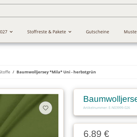
2027
Stoffreste & Pakete
Gutscheine
Muste
Stoffe
Baumwolljersey *Mila* Uni - herbstgrün
Baumwolljerse
Artikelnummer: E-N03999-026
Charge
6,89 €
Charge