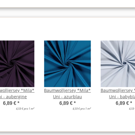
olljersey *Mila*
Baumwolljersey *Mila*
Baumwolljersey 
i - aubergine
Uni - azurblau
Uni - babybl
6,89 €
*
6,89 €
*
6,89 €
*
2
2
4,59 € pro 1 m
4,59 € pro 1 m
4,59