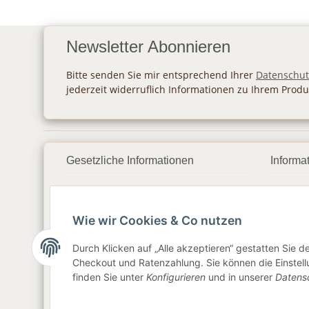
Newsletter Abonnieren
Bitte senden Sie mir entsprechend Ihrer
Datenschut
jederzeit widerruflich Informationen zu Ihrem Produ
Gesetzliche Informationen
Informa
Datenschutz
Zahlu
Wie wir Cookies & Co nutzen
AGB
Vers
Sitemap
Newsl
Durch Klicken auf „Alle akzeptieren“ gestatten Sie 
Checkout und Ratenzahlung. Sie können die Einstellu
Impressum
finden Sie unter
Konfigurieren
und in unserer
Datens
Widerrufsrecht