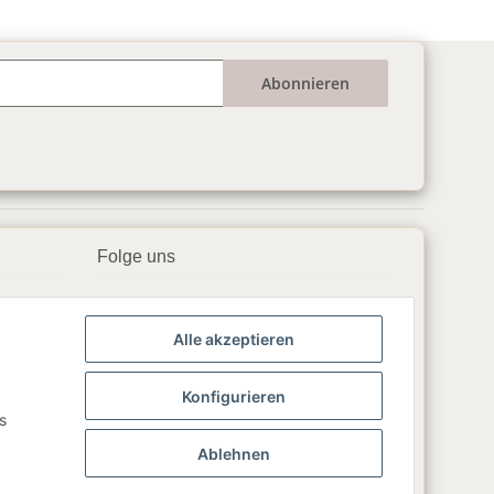
Abonnieren
Folge uns
▶️ YouTube
Alle akzeptieren
📘 Facebook
📸 Instagram
Konfigurieren
s
🎵 TikTok
Ablehnen
💬 WhatsApp