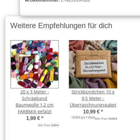
Weitere Empfehlungen für dich
20 x 3 Meter -
Strickbündchen 10 x
Schrägband
0,5 Meter -
Baumwolle 1,2 cm
Überraschnungspaket
FARBMIX gefalzt
10,99 €
*
10,99 € pro 1 Stück
1,99 €
*
Alter Preis:
19,99 €
Alter Preis:
9,99 €