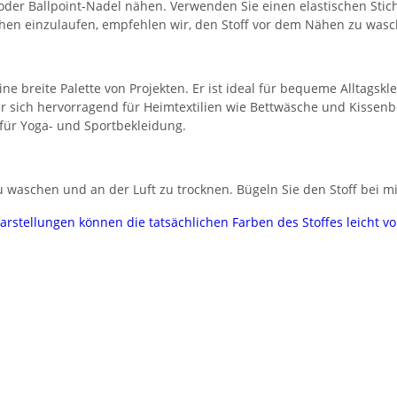
 oder Ballpoint-Nadel nähen. Verwenden Sie einen elastischen Stic
chen einzulaufen, empfehlen wir, den Stoff vor dem Nähen zu wasc
eine breite Palette von Projekten. Er ist ideal für bequeme Alltagsk
er sich hervorragend für Heimtextilien wie Bettwäsche und Kissen
 für Yoga- und Sportbekleidung.
 waschen und an der Luft zu trocknen. Bügeln Sie den Stoff bei mi
darstellungen können die tatsächlichen Farben des Stoffes leicht 