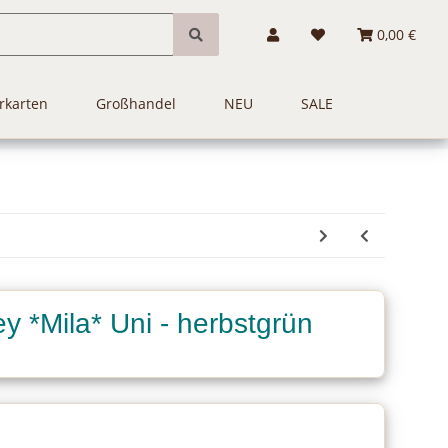
0,00 €
rkarten
Großhandel
NEU
SALE
y *Mila* Uni - herbstgrün