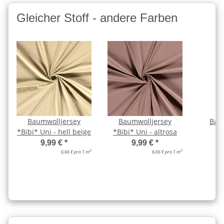
Gleicher Stoff - andere Farben
Baumwolljersey
Baumwolljersey
Bau
*Bibi* Uni - hell beige
*Bibi* Uni - altrosa
*B
al
9,99 €
*
9,99 €
*
2
2
6,66 € pro 1 m
6,66 € pro 1 m