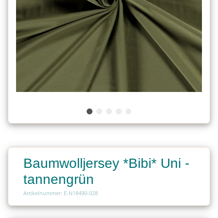
Baumwolljersey *Bibi* Uni -
tannengrün
Artikelnummer: E-N18490-028