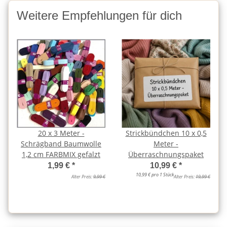
Weitere Empfehlungen für dich
20 x 3 Meter -
Strickbündchen 10 x 0,5
Schrägband Baumwolle
Meter -
1,2 cm FARBMIX gefalzt
Überraschnungspaket
1,99 €
*
10,99 €
*
10,99 € pro 1 Stück
Alter Preis:
9,99 €
Alter Preis:
19,99 €