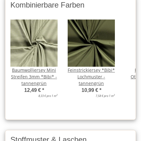
Kombinierbare Farben
Baumwolljersey Mini
Feinstrickjersey *Bibi*
Ri
Streifen 3mm *Bibi* -
Lochmuster -
Otto
tannengrün
tannengrün
ta
12,49 €
*
10,99 €
*
2
2
8,33 € pro 1 m
7,58 € pro 1 m
Stoffmuster & Laschen