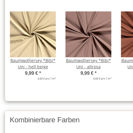
Baumwolljersey *Bibi*
Baumwolljersey *Bibi*
Baumw
Uni - hell beige
Uni - altrosa
Uni
9,99 €
*
9,99 €
*
2
2
6,66 € pro 1 m
6,66 € pro 1 m
Kombinierbare Farben