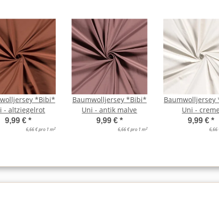
olljersey *Bibi*
Baumwolljersey *Bibi*
Baumwolljersey 
 - altziegelrot
Uni - antik malve
Uni - crem
9,99 €
*
9,99 €
*
9,99 €
*
2
2
6,66 € pro 1 m
6,66 € pro 1 m
6,66