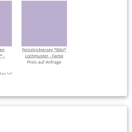
hen
Feinstrickjersey *Bibi*
* -
Lochmuster - Farbe
Preis auf Anfrage
2
€ pro 1 m