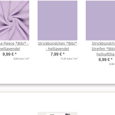
a Fleece *Bibi* -
Strickbündchen *Bibi*
Strickbündc
helllavendel
- helllavendel
Streifen *Bibi
hellsoftlila
9,99 €
*
7,99 €
*
2
2
6,66 € pro 1 m
11,41 € pro 1 m
8,99 €
*
12,84 