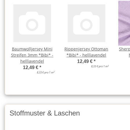
Baumwolljersey Mini
Rippenjersey Ottoman
Sherp
Streifen 3mm *Bibi* -
*Bibi* - helllavendel
helllavendel
12,49 €
*
2
8,33 € pro 1 m
12,49 €
*
2
8,33 € pro 1 m
Stoffmuster & Laschen