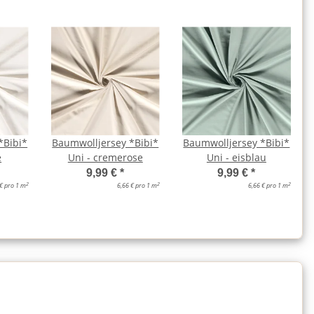
*Bibi*
Baumwolljersey *Bibi*
Baumwolljersey *Bibi*
e
Uni - cremerose
Uni - eisblau
9,99 €
*
9,99 €
*
2
2
2
 € pro 1 m
6,66 € pro 1 m
6,66 € pro 1 m