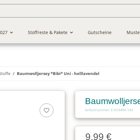
2027
Stoffreste & Pakete
Gutscheine
Muste
Stoffe
Baumwolljersey *Bibi* Uni - helllavendel
Baumwolljersey
Artikelnummer: E-N18490-143
Charge
9,99 €
Charge