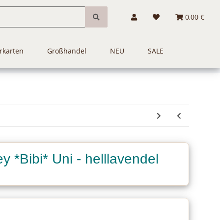
0,00 €
rkarten
Großhandel
NEU
SALE
 *Bibi* Uni - helllavendel