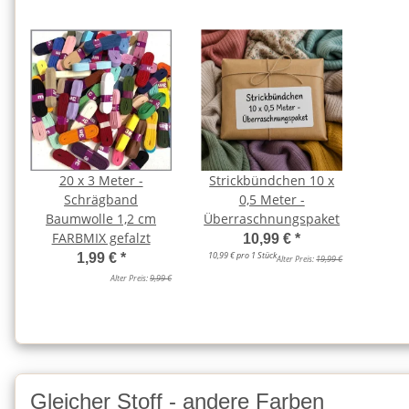
20 x 3 Meter -
Strickbündchen 10 x
Schrägband
0,5 Meter -
Baumwolle 1,2 cm
Überraschnungspaket
FARBMIX gefalzt
10,99 €
*
10,99 € pro 1 Stück
1,99 €
*
Alter Preis:
19,99 €
Alter Preis:
9,99 €
Gleicher Stoff - andere Farben