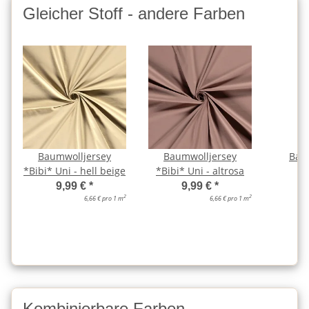
Gleicher Stoff - andere Farben
Baumwolljersey
Baumwolljersey
Bau
*Bibi* Uni - hell beige
*Bibi* Uni - altrosa
*B
al
9,99 €
*
9,99 €
*
2
2
6,66 € pro 1 m
6,66 € pro 1 m
Kombinierbare Farben