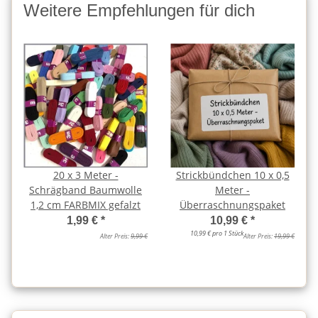
Weitere Empfehlungen für dich
20 x 3 Meter -
Strickbündchen 10 x 0,5
Schrägband Baumwolle
Meter -
1,2 cm FARBMIX gefalzt
Überraschnungspaket
1,99 €
*
10,99 €
*
10,99 € pro 1 Stück
Alter Preis:
9,99 €
Alter Preis:
19,99 €