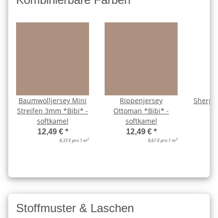
Baumwolljersey Mini
Rippenjersey
Sherpa 
Streifen 3mm *Bibi* -
Ottoman *Bibi* -
s
softkamel
softkamel
12,49 €
*
12,49 €
*
2
2
8,33 € pro 1 m
8,61 € pro 1 m
Stoffmuster & Laschen