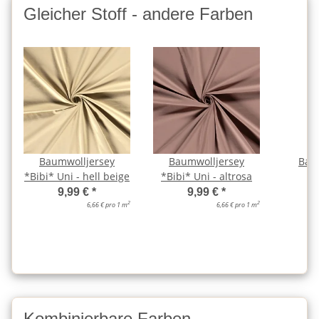
Gleicher Stoff - andere Farben
Baumwolljersey
Baumwolljersey
Bau
*Bibi* Uni - hell beige
*Bibi* Uni - altrosa
*B
al
9,99 €
*
9,99 €
*
2
2
6,66 € pro 1 m
6,66 € pro 1 m
Kombinierbare Farben