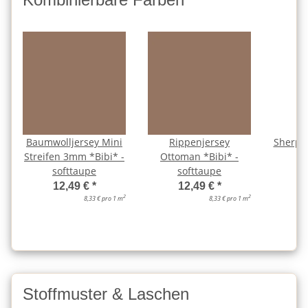
Baumwolljersey Mini
Rippenjersey
Sherpa 
Streifen 3mm *Bibi* -
Ottoman *Bibi* -
s
softtaupe
softtaupe
12,49 €
*
12,49 €
*
2
2
8,33 € pro 1 m
8,33 € pro 1 m
Stoffmuster & Laschen