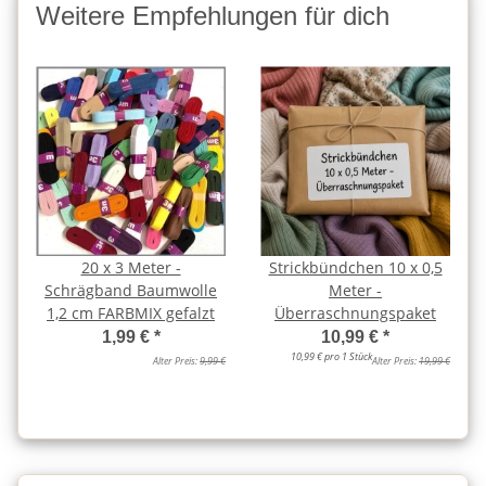
Weitere Empfehlungen für dich
20 x 3 Meter -
Strickbündchen 10 x 0,5
Schrägband Baumwolle
Meter -
1,2 cm FARBMIX gefalzt
Überraschnungspaket
1,99 €
*
10,99 €
*
10,99 € pro 1 Stück
Alter Preis:
9,99 €
Alter Preis:
19,99 €