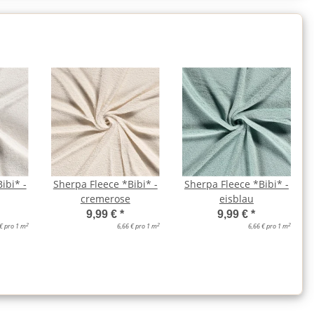
ibi* -
Sherpa Fleece *Bibi* -
Sherpa Fleece *Bibi* -
cremerose
eisblau
9,99 €
*
9,99 €
*
2
2
2
 € pro 1 m
6,66 € pro 1 m
6,66 € pro 1 m