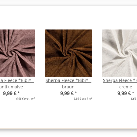
a Fleece *Bibi* -
Sherpa Fleece *Bibi* -
Sherpa Fleece *B
antik malve
braun
creme
9,99 €
*
9,99 €
*
9,99 €
*
2
2
6,66 € pro 1 m
6,66 € pro 1 m
6,66