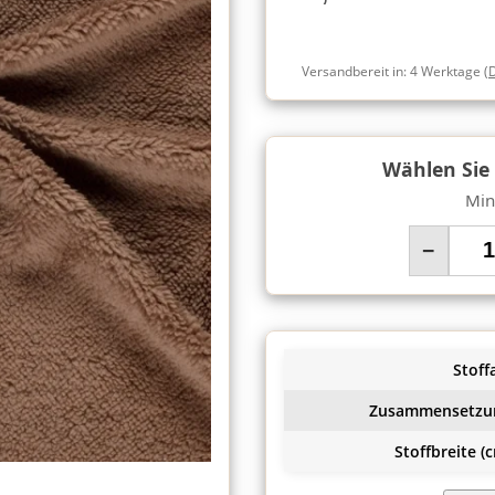
Versandbereit in:
4 Werktage
(
Wählen Sie
Min
−
Stoffa
Zusammensetzu
Stoffbreite (c