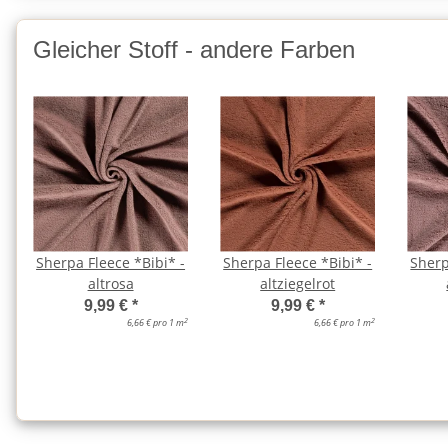
Gleicher Stoff - andere Farben
Sherpa Fleece *Bibi* -
Sherpa Fleece *Bibi* -
Sherp
altrosa
altziegelrot
9,99 €
*
9,99 €
*
2
2
6,66 € pro 1 m
6,66 € pro 1 m