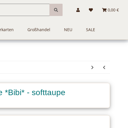
0,00 €
rkarten
Großhandel
NEU
SALE
 *Bibi* - softtaupe