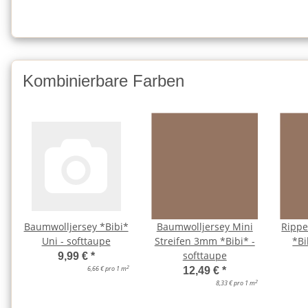
Kombinierbare Farben
Baumwolljersey *Bibi*
Baumwolljersey Mini
Rippe
Uni - softtaupe
Streifen 3mm *Bibi* -
*Bi
softtaupe
9,99 €
*
2
6,66 € pro 1 m
12,49 €
*
2
8,33 € pro 1 m