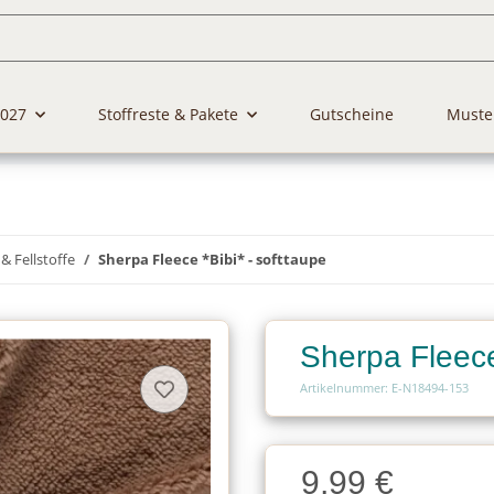
2027
Stoffreste & Pakete
Gutscheine
Muste
& Fellstoffe
Sherpa Fleece *Bibi* - softtaupe
Sherpa Fleece
Artikelnummer: E-N18494-153
Charge
9,99 €
Charge