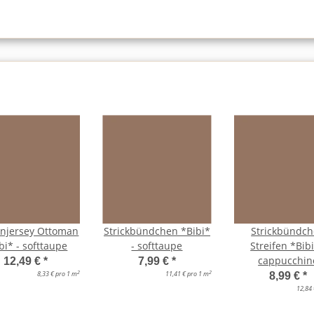
njersey Ottoman
Strickbündchen *Bibi*
Strickbündc
bi* - softtaupe
- softtaupe
Streifen *Bibi
cappucchin
12,49 €
*
7,99 €
*
2
2
8,33 € pro 1 m
11,41 € pro 1 m
8,99 €
*
12,84 