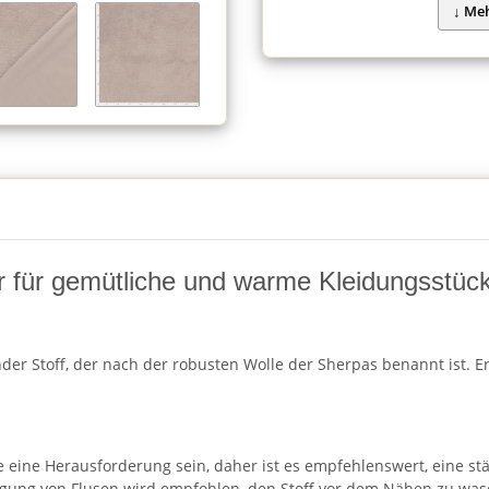
er für gemütliche und warme Kleidungsstüc
ender Stoff, der nach der robusten Wolle der Sherpas benannt ist. E
 eine Herausforderung sein, daher ist es empfehlenswert, eine st
eugung von Flusen wird empfohlen, den Stoff vor dem Nähen zu was