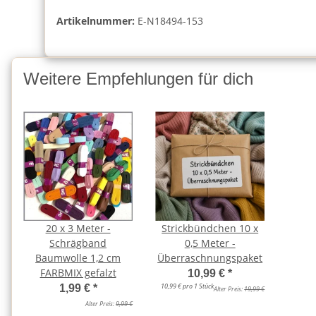
Artikelnummer:
E-N18494-153
Weitere Empfehlungen für dich
20 x 3 Meter -
Strickbündchen 10 x
Schrägband
0,5 Meter -
Baumwolle 1,2 cm
Überraschnungspaket
FARBMIX gefalzt
10,99 €
*
10,99 € pro 1 Stück
1,99 €
*
Alter Preis:
19,99 €
Alter Preis:
9,99 €