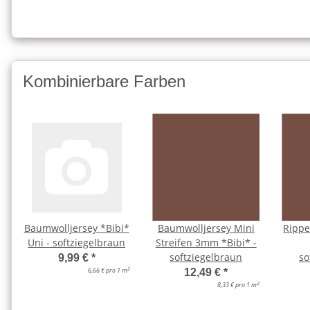
Kombinierbare Farben
Baumwolljersey *Bibi*
Baumwolljersey Mini
Rippe
Uni - softziegelbraun
Streifen 3mm *Bibi* -
softziegelbraun
so
9,99 €
*
2
6,66 € pro 1 m
12,49 €
*
2
8,33 € pro 1 m