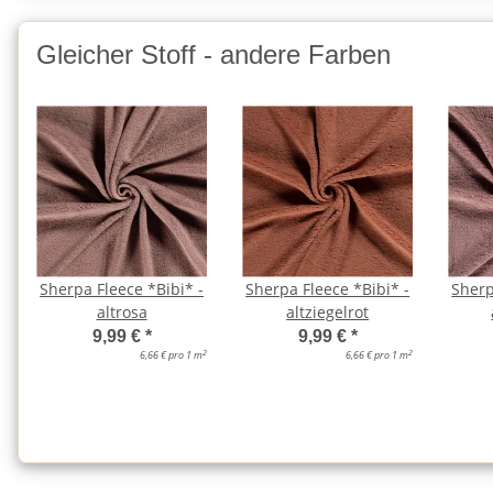
Gleicher Stoff - andere Farben
Sherpa Fleece *Bibi* -
Sherpa Fleece *Bibi* -
Sherp
altrosa
altziegelrot
9,99 €
*
9,99 €
*
2
2
6,66 € pro 1 m
6,66 € pro 1 m