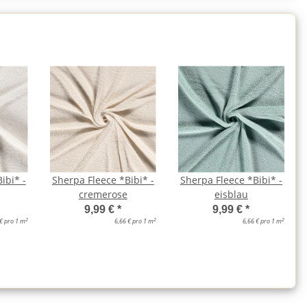
ibi* -
Sherpa Fleece *Bibi* -
Sherpa Fleece *Bibi* -
cremerose
eisblau
9,99 €
*
9,99 €
*
2
2
2
 € pro 1 m
6,66 € pro 1 m
6,66 € pro 1 m