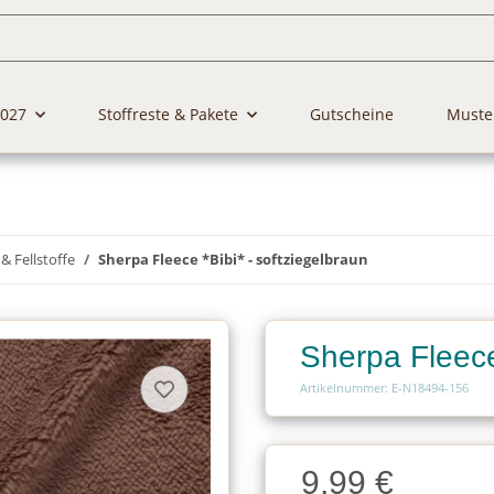
2027
Stoffreste & Pakete
Gutscheine
Muste
& Fellstoffe
Sherpa Fleece *Bibi* - softziegelbraun
Sherpa Fleece
Artikelnummer: E-N18494-156
Charge
9,99 €
Charge