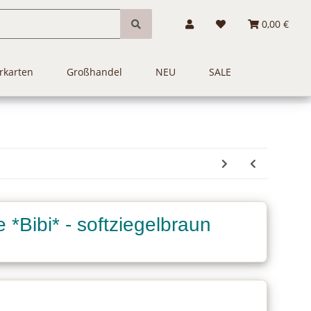
0,00 €
rkarten
Großhandel
NEU
SALE
 *Bibi* - softziegelbraun