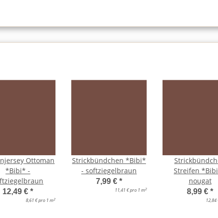
njersey Ottoman
Strickbündchen *Bibi*
Strickbündc
*Bibi* -
- softziegelbraun
Streifen *Bibi
ftziegelbraun
nougat
7,99 €
*
2
11,41 € pro 1 m
12,49 €
*
8,99 €
*
2
8,61 € pro 1 m
12,84 