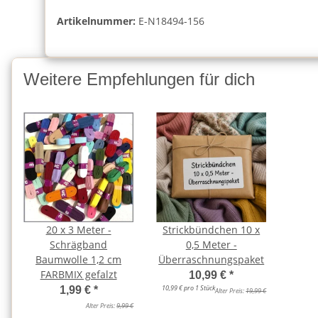
Artikelnummer:
E-N18494-156
Weitere Empfehlungen für dich
20 x 3 Meter -
Strickbündchen 10 x
Schrägband
0,5 Meter -
Baumwolle 1,2 cm
Überraschnungspaket
FARBMIX gefalzt
10,99 €
*
10,99 € pro 1 Stück
1,99 €
*
Alter Preis:
19,99 €
Alter Preis:
9,99 €