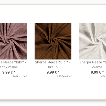
a Fleece *Bibi* -
Sherpa Fleece *Bibi* -
Sherpa Fleece *B
antik malve
braun
creme
9,99 €
*
9,99 €
*
9,99 €
*
2
2
6,66 € pro 1 m
6,66 € pro 1 m
6,66