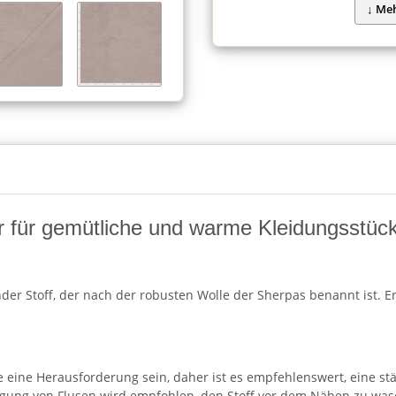
er für gemütliche und warme Kleidungsstüc
ender Stoff, der nach der robusten Wolle der Sherpas benannt ist. E
 eine Herausforderung sein, daher ist es empfehlenswert, eine st
eugung von Flusen wird empfohlen, den Stoff vor dem Nähen zu was