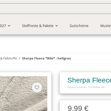
2027
Stoffreste & Pakete
Gutscheine
Muste
& Fellstoffe
Sherpa Fleece *Bibi* - hellgrau
Sherpa Fleece 
Artikelnummer: E-N18494-061
Charge
9,99 €
Charge