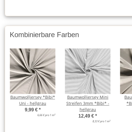
Kombinierbare Farben
Baumwolljersey *Bibi*
Baumwolljersey Mini
Bau
Uni - hellgrau
Streifen 3mm *Bibi* -
*B
hellgrau
9,99 €
*
2
6,66 € pro 1 m
12,49 €
*
2
8,33 € pro 1 m