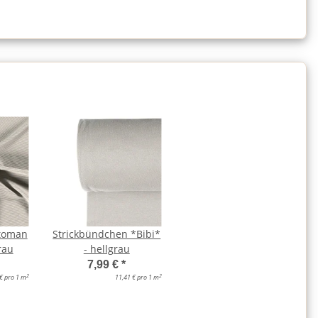
ttoman
Strickbündchen *Bibi*
rau
- hellgrau
7,99 €
*
2
2
 € pro 1 m
11,41 € pro 1 m