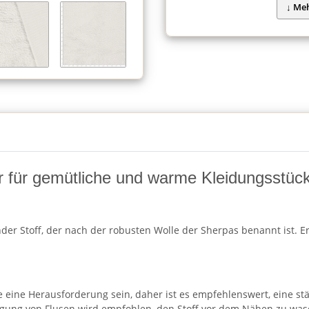
er für gemütliche und warme Kleidungsstüc
ender Stoff, der nach der robusten Wolle der Sherpas benannt ist. E
 eine Herausforderung sein, daher ist es empfehlenswert, eine st
eugung von Flusen wird empfohlen, den Stoff vor dem Nähen zu was