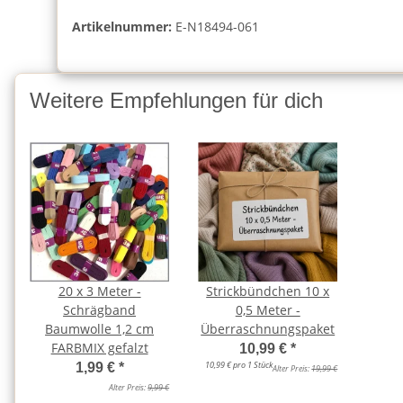
Artikelnummer:
E-N18494-061
Weitere Empfehlungen für dich
20 x 3 Meter -
Strickbündchen 10 x
Schrägband
0,5 Meter -
Baumwolle 1,2 cm
Überraschnungspaket
FARBMIX gefalzt
10,99 €
*
10,99 € pro 1 Stück
1,99 €
*
Alter Preis:
19,99 €
Alter Preis:
9,99 €