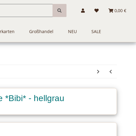
0,00 €
rkarten
Großhandel
NEU
SALE
*Bibi* - hellgrau