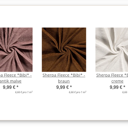
a Fleece *Bibi* -
Sherpa Fleece *Bibi* -
Sherpa Fleece *B
antik malve
braun
creme
9,99 €
*
9,99 €
*
9,99 €
*
2
2
6,66 € pro 1 m
6,66 € pro 1 m
6,66