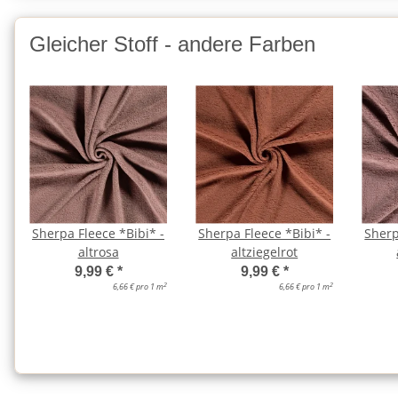
Gleicher Stoff - andere Farben
Sherpa Fleece *Bibi* -
Sherpa Fleece *Bibi* -
Sherp
altrosa
altziegelrot
9,99 €
*
9,99 €
*
2
2
6,66 € pro 1 m
6,66 € pro 1 m