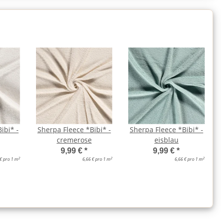
ibi* -
Sherpa Fleece *Bibi* -
Sherpa Fleece *Bibi* -
cremerose
eisblau
9,99 €
*
9,99 €
*
2
2
2
 € pro 1 m
6,66 € pro 1 m
6,66 € pro 1 m