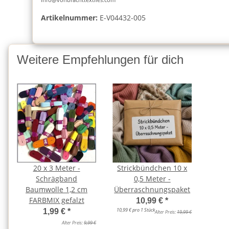
Artikelnummer:
E-V04432-005
Weitere Empfehlungen für dich
20 x 3 Meter -
Strickbündchen 10 x
Schrägband
0,5 Meter -
Baumwolle 1,2 cm
Überraschnungspaket
FARBMIX gefalzt
10,99 €
*
10,99 € pro 1 Stück
1,99 €
*
Alter Preis:
19,99 €
Alter Preis:
9,99 €