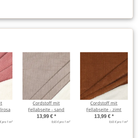
it
Cordstoff mit
Cordstoff mit
rlrosa
Fellabseite - sand
Fellabseite - zimt
13,99 €
*
13,99 €
*
2
2
2
 € pro 1 m
9,65 € pro 1 m
9,65 € pro 1 m