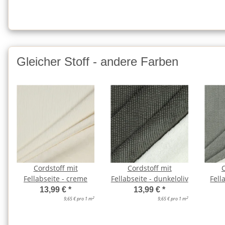
Gleicher Stoff - andere Farben
Cordstoff mit
Cordstoff mit
C
Fellabseite - creme
Fellabseite - dunkeloliv
Fell
13,99 €
*
13,99 €
*
2
2
9,65 € pro 1 m
9,65 € pro 1 m