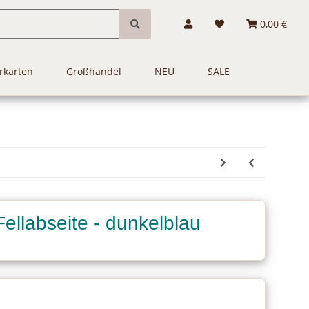
0,00 €
rkarten
Großhandel
NEU
SALE
Fellabseite - dunkelblau