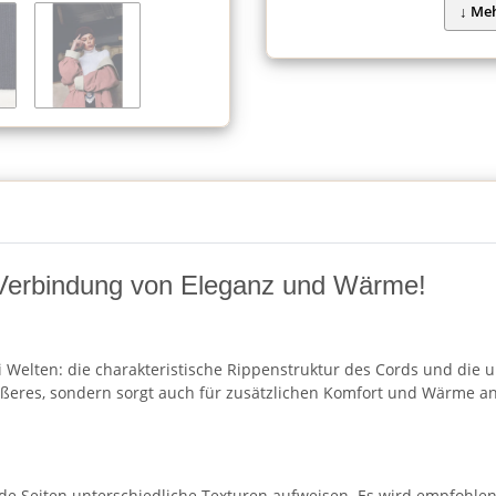
e Verbindung von Eleganz und Wärme!
i Welten: die charakteristische Rippenstruktur des Cords und die
ußeres, sondern sorgt auch für zusätzlichen Komfort und Wärme an k
ide Seiten unterschiedliche Texturen aufweisen. Es wird empfohlen,