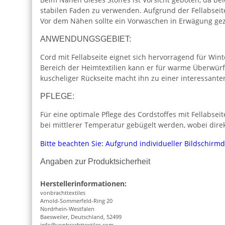
stabilen Faden zu verwenden. Aufgrund der Fellabsei
Vor dem Nähen sollte ein Vorwaschen in Erwägung ge
ANWENDUNGSGEBIET:
Cord mit Fellabseite eignet sich hervorragend für Win
Bereich der Heimtextilien kann er für warme Überwürf
kuscheliger Rückseite macht ihn zu einer interessanten
PFLEGE:
Für eine optimale Pflege des Cordstoffes mit Fellabsei
bei mittlerer Temperatur gebügelt werden, wobei direk
Bitte beachten Sie: Aufgrund individueller Bildschirm
Angaben zur Produktsicherheit
Herstellerinformationen:
vonbrachttextiles
Arnold-Sommerfeld-Ring 20
Nordrhein-Westfalen
Baesweiler, Deutschland, 52499
info@vonbrachttextiles.com