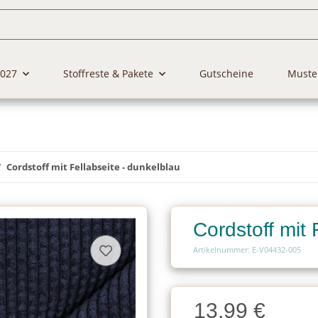
2027
Stoffreste & Pakete
Gutscheine
Muste
Cordstoff mit Fellabseite - dunkelblau
Cordstoff mit 
Artikelnummer: E-V04432-005
Charge
13,99 €
Charge