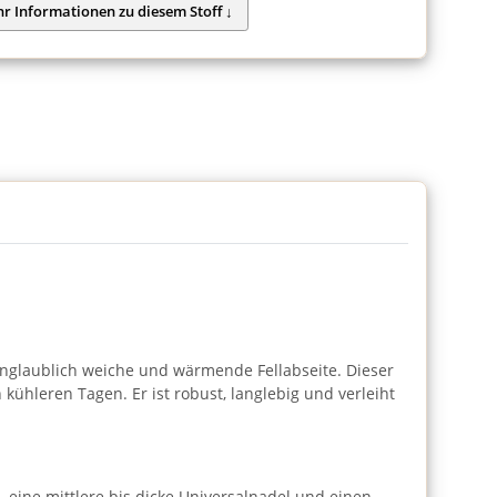
 unglaublich weiche und wärmende Fellabseite. Dieser
ühleren Tagen. Er ist robust, langlebig und verleiht
 eine mittlere bis dicke Universalnadel und einen