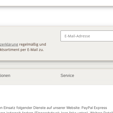
Newsletter Abonnieren
zerklärung
regelmäßig und
ktsortiment per E-Mail zu.
tionen
Service
ngsmöglichkeiten
Geschenkgutscheine
andbedingungen
Großhandel
etter
den Einsatz folgender Dienste auf unserer Website: PayPal Express
ng jederzeit ändern (Fingerabdruck-Icon links unten). Weitere Detail