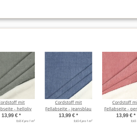
ordstoff mit
Cordstoff mit
Cordstoff m
abseite - helloliv
Fellabseite - jeansblau
Fellabseite - pe
13,99 €
*
13,99 €
*
13,99 €
*
2
2
9,65 € pro 1 m
9,65 € pro 1 m
9,65