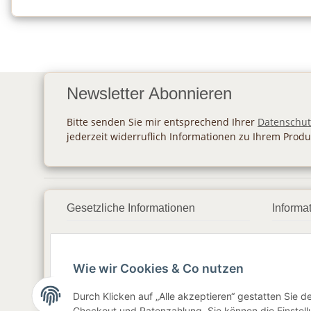
Newsletter Abonnieren
Bitte senden Sie mir entsprechend Ihrer
Datenschut
jederzeit widerruflich Informationen zu Ihrem Produ
Gesetzliche Informationen
Informa
Datenschutz
Zahlu
Wie wir Cookies & Co nutzen
AGB
Vers
Sitemap
Newsl
Durch Klicken auf „Alle akzeptieren“ gestatten Sie 
Checkout und Ratenzahlung. Sie können die Einstellu