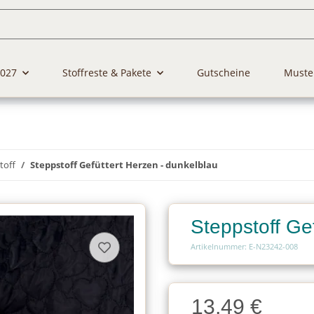
2027
Stoffreste & Pakete
Gutscheine
Muste
toff
Steppstoff Gefüttert Herzen - dunkelblau
Steppstoff Ge
Artikelnummer: E-N23242-008
Charge
13,49 €
Charge