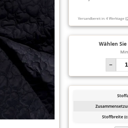
Versandbereit in:
4 Werktage
(
Wählen Sie
Min
−
Stoffa
Zusammensetzu
Stoffbreite (c