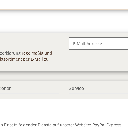
Newsletter Abonnieren
zerklärung
regelmäßig und
ktsortiment per E-Mail zu.
tionen
Service
ngsmöglichkeiten
Geschenkgutscheine
andbedingungen
Großhandel
etter
den Einsatz folgender Dienste auf unserer Website: PayPal Express