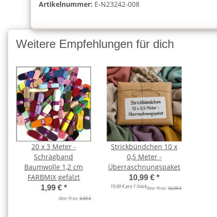
Artikelnummer:
E-N23242-008
Weitere Empfehlungen für dich
20 x 3 Meter -
Strickbündchen 10 x
Schrägband
0,5 Meter -
Baumwolle 1,2 cm
Überraschnungspaket
FARBMIX gefalzt
10,99 €
*
10,99 € pro 1 Stück
1,99 €
*
Alter Preis:
19,99 €
Alter Preis:
9,99 €