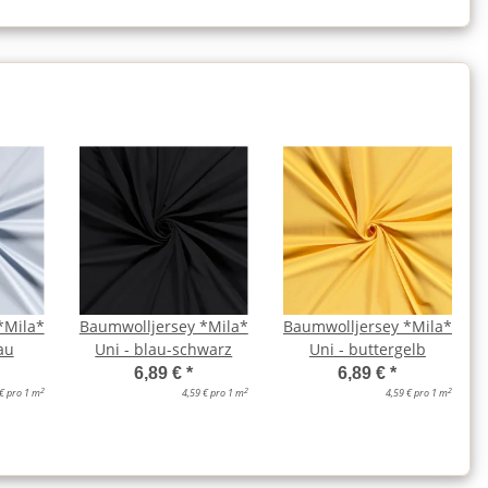
*Mila*
Baumwolljersey *Mila*
Baumwolljersey *Mila*
au
Uni - blau-schwarz
Uni - buttergelb
6,89 €
*
6,89 €
*
2
2
2
 € pro 1 m
4,59 € pro 1 m
4,59 € pro 1 m