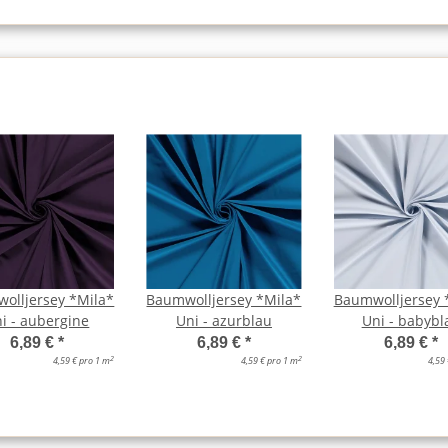
olljersey *Mila*
Baumwolljersey *Mila*
Baumwolljersey 
i - aubergine
Uni - azurblau
Uni - babybl
6,89 €
*
6,89 €
*
6,89 €
*
2
2
4,59 € pro 1 m
4,59 € pro 1 m
4,59