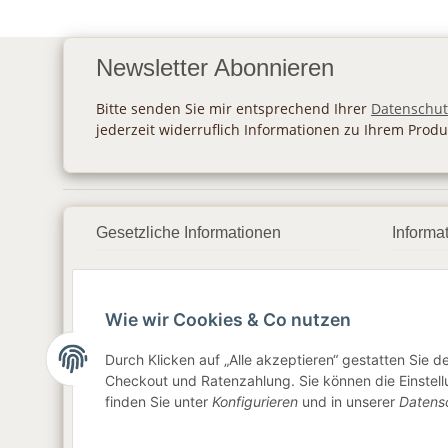
Newsletter Abonnieren
Bitte senden Sie mir entsprechend Ihrer
Datenschut
jederzeit widerruflich Informationen zu Ihrem Produ
Gesetzliche Informationen
Informa
Datenschutz
Zahlu
Wie wir Cookies & Co nutzen
AGB
Vers
Sitemap
Newsl
Durch Klicken auf „Alle akzeptieren“ gestatten Sie 
Checkout und Ratenzahlung. Sie können die Einstellu
Impressum
finden Sie unter
Konfigurieren
und in unserer
Datens
Widerrufsrecht