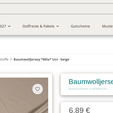
2027
Stoffreste & Pakete
Gutscheine
Muste
Stoffe
Baumwolljersey *Mila* Uni - beige
Baumwolljerse
Artikelnummer: E-N03999-052
Charge
6,89 €
Charge