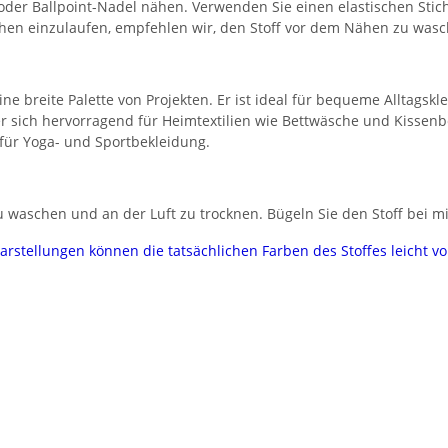
 oder Ballpoint-Nadel nähen. Verwenden Sie einen elastischen Stic
chen einzulaufen, empfehlen wir, den Stoff vor dem Nähen zu wasc
eine breite Palette von Projekten. Er ist ideal für bequeme Alltagsk
er sich hervorragend für Heimtextilien wie Bettwäsche und Kissen
 für Yoga- und Sportbekleidung.
 waschen und an der Luft zu trocknen. Bügeln Sie den Stoff bei mi
darstellungen können die tatsächlichen Farben des Stoffes leicht 