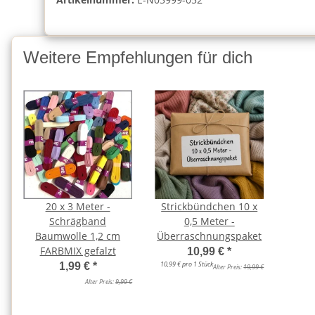
Weitere Empfehlungen für dich
20 x 3 Meter -
Strickbündchen 10 x
Schrägband
0,5 Meter -
Baumwolle 1,2 cm
Überraschnungspaket
FARBMIX gefalzt
10,99 €
*
10,99 € pro 1 Stück
1,99 €
*
Alter Preis:
19,99 €
Alter Preis:
9,99 €