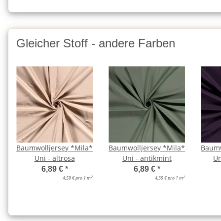
Gleicher Stoff - andere Farben
Baumwolljersey *Mila*
Baumwolljersey *Mila*
Baumw
Uni - altrosa
Uni - antikmint
Un
6,89 €
*
6,89 €
*
2
2
4,59 € pro 1 m
4,59 € pro 1 m