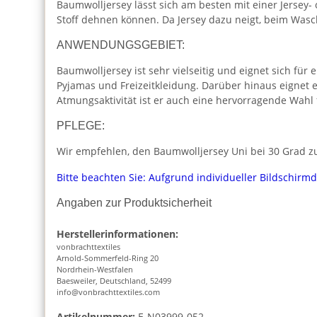
Baumwolljersey lässt sich am besten mit einer Jersey-
Stoff dehnen können. Da Jersey dazu neigt, beim Was
ANWENDUNGSGEBIET:
Baumwolljersey ist sehr vielseitig und eignet sich für 
Pyjamas und Freizeitkleidung. Darüber hinaus eignet 
Atmungsaktivität ist er auch eine hervorragende Wahl
PFLEGE:
Wir empfehlen, den Baumwolljersey Uni bei 30 Grad zu
Bitte beachten Sie: Aufgrund individueller Bildschirm
Angaben zur Produktsicherheit
Herstellerinformationen:
vonbrachttextiles
Arnold-Sommerfeld-Ring 20
Nordrhein-Westfalen
Baesweiler, Deutschland, 52499
info@vonbrachttextiles.com
Artikelnummer:
E-N03999-052