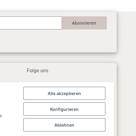
Abonnieren
Folge uns
▶️ YouTube
Alle akzeptieren
📘 Facebook
📸 Instagram
Konfigurieren
s
🎵 TikTok
Ablehnen
💬 WhatsApp