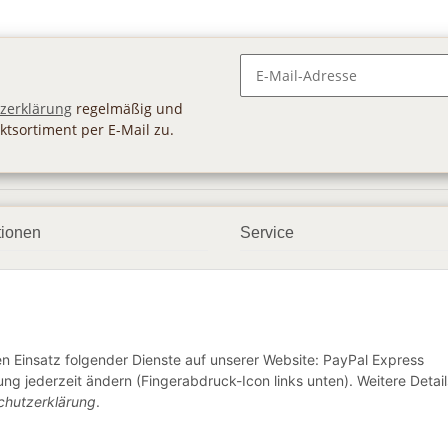
Newsletter Abonnieren
zerklärung
regelmäßig und
ktsortiment per E-Mail zu.
tionen
Service
ngsmöglichkeiten
Geschenkgutscheine
andbedingungen
Großhandel
etter
den Einsatz folgender Dienste auf unserer Website: PayPal Express
ng jederzeit ändern (Fingerabdruck-Icon links unten). Weitere Detail
chutzerklärung
.