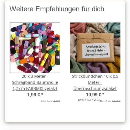
Weitere Empfehlungen für dich
20 x 3 Meter -
Strickbündchen 10 x 0,5
Schrägband Baumwolle
Meter -
1,2 cm FARBMIX gefalzt
Überraschnungspaket
1,99 €
*
10,99 €
*
10,99 € pro 1 Stück
Alter Preis:
9,99 €
Alter Preis:
19,99 €