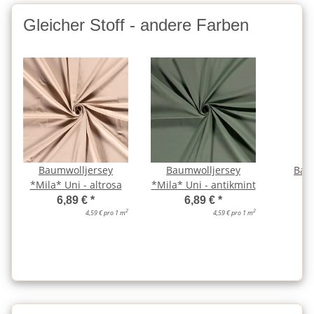
Gleicher Stoff - andere Farben
Baumwolljersey
Baumwolljersey
Bau
*Mila* Uni - altrosa
*Mila* Uni - antikmint
*M
a
6,89 €
*
6,89 €
*
2
2
4,59 € pro 1 m
4,59 € pro 1 m