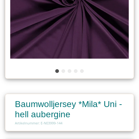
Baumwolljersey *Mila* Uni -
hell aubergine
Artikelnummer: E-N03999-144