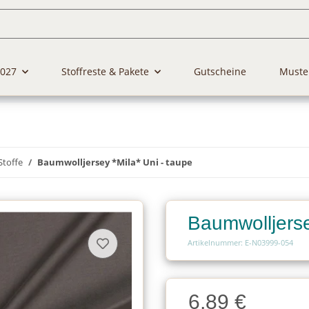
2027
Stoffreste & Pakete
Gutscheine
Muste
Stoffe
Baumwolljersey *Mila* Uni - taupe
Baumwolljerse
Artikelnummer: E-N03999-054
Charge
6,89 €
Charge