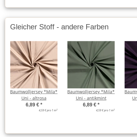
Gleicher Stoff - andere Farben
Baumwolljersey *Mila*
Baumwolljersey *Mila*
Baumw
Uni - altrosa
Uni - antikmint
Un
6,89 €
*
6,89 €
*
2
2
4,59 € pro 1 m
4,59 € pro 1 m