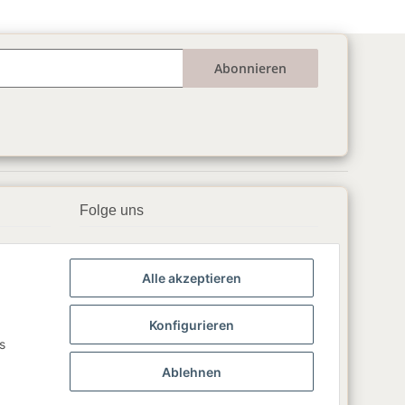
Abonnieren
Folge uns
▶️ YouTube
Alle akzeptieren
📘 Facebook
📸 Instagram
Konfigurieren
s
🎵 TikTok
Ablehnen
💬 WhatsApp