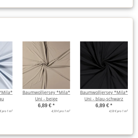
*Mila*
Baumwolljersey *Mila*
Baumwolljersey *Mila*
au
Uni - beige
Uni - blau-schwarz
6,89 €
*
6,89 €
*
2
2
2
 € pro 1 m
4,59 € pro 1 m
4,59 € pro 1 m