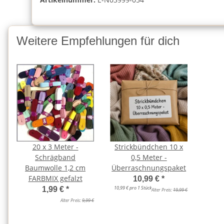
Weitere Empfehlungen für dich
20 x 3 Meter -
Strickbündchen 10 x
Schrägband
0,5 Meter -
Baumwolle 1,2 cm
Überraschnungspaket
FARBMIX gefalzt
10,99 €
*
10,99 € pro 1 Stück
1,99 €
*
Alter Preis:
19,99 €
Alter Preis:
9,99 €