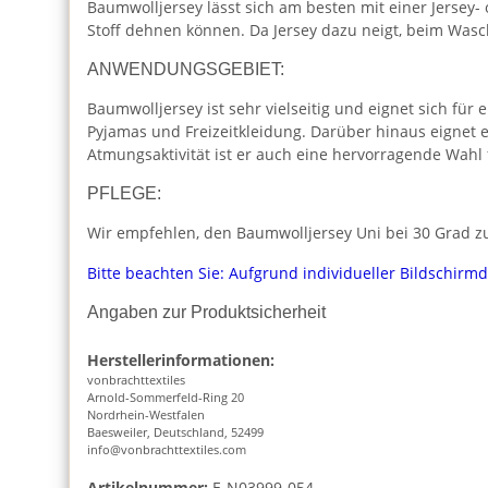
Baumwolljersey lässt sich am besten mit einer Jersey-
Stoff dehnen können. Da Jersey dazu neigt, beim Was
ANWENDUNGSGEBIET:
Baumwolljersey ist sehr vielseitig und eignet sich für 
Pyjamas und Freizeitkleidung. Darüber hinaus eignet 
Atmungsaktivität ist er auch eine hervorragende Wahl
PFLEGE:
Wir empfehlen, den Baumwolljersey Uni bei 30 Grad zu
Bitte beachten Sie: Aufgrund individueller Bildschirm
Angaben zur Produktsicherheit
Herstellerinformationen:
vonbrachttextiles
Arnold-Sommerfeld-Ring 20
Nordrhein-Westfalen
Baesweiler, Deutschland, 52499
info@vonbrachttextiles.com
Artikelnummer:
E-N03999-054