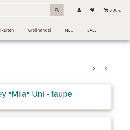
0,00 €
rkarten
Großhandel
NEU
SALE
y *Mila* Uni - taupe