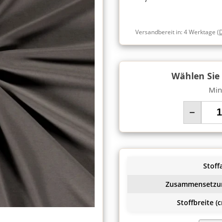
Versandbereit in:
4 Werktage
(
Wählen Sie
Min
−
Stoffa
Zusammensetzu
Stoffbreite (c