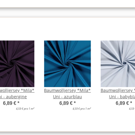
olljersey *Mila*
Baumwolljersey *Mila*
Baumwolljersey 
i - aubergine
Uni - azurblau
Uni - babybl
6,89 €
*
6,89 €
*
6,89 €
*
2
2
4,59 € pro 1 m
4,59 € pro 1 m
4,59