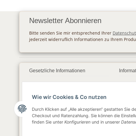
Newsletter Abonnieren
Bitte senden Sie mir entsprechend Ihrer
Datenschut
jederzeit widerruflich Informationen zu Ihrem Produ
Gesetzliche Informationen
Informa
Datenschutz
Zahlu
Wie wir Cookies & Co nutzen
AGB
Vers
Sitemap
Newsl
Durch Klicken auf „Alle akzeptieren“ gestatten Sie 
Checkout und Ratenzahlung. Sie können die Einstellu
Impressum
finden Sie unter
Konfigurieren
und in unserer
Datens
Widerrufsrecht