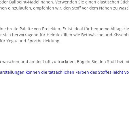
 oder Ballpoint-Nadel nähen. Verwenden Sie einen elastischen Stic
chen einzulaufen, empfehlen wir, den Stoff vor dem Nähen zu wasc
eine breite Palette von Projekten. Er ist ideal für bequeme Alltagsk
er sich hervorragend für Heimtextilien wie Bettwäsche und Kissen
 für Yoga- und Sportbekleidung.
 waschen und an der Luft zu trocknen. Bügeln Sie den Stoff bei mi
darstellungen können die tatsächlichen Farben des Stoffes leicht 