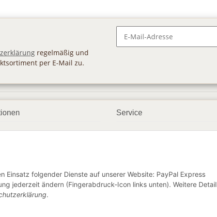
Newsletter Abonnieren
zerklärung
regelmäßig und
ktsortiment per E-Mail zu.
tionen
Service
ngsmöglichkeiten
Geschenkgutscheine
andbedingungen
Großhandel
etter
den Einsatz folgender Dienste auf unserer Website: PayPal Express
ng jederzeit ändern (Fingerabdruck-Icon links unten). Weitere Detail
chutzerklärung
.