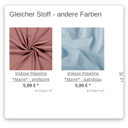
Gleicher Stoff - andere Farben
Viskose Popeline
Viskose Popeline
Visk
*Marie* - antikpink
*Marie* - babyblau
*Mar
5,99 €
*
5,99 €
*
2
2
4,13 € pro 1 m
4,13 € pro 1 m