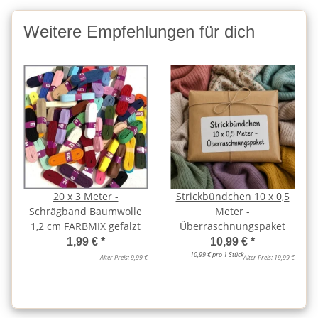
Weitere Empfehlungen für dich
20 x 3 Meter -
Strickbündchen 10 x 0,5
Schrägband Baumwolle
Meter -
1,2 cm FARBMIX gefalzt
Überraschnungspaket
1,99 €
*
10,99 €
*
10,99 € pro 1 Stück
Alter Preis:
9,99 €
Alter Preis:
19,99 €