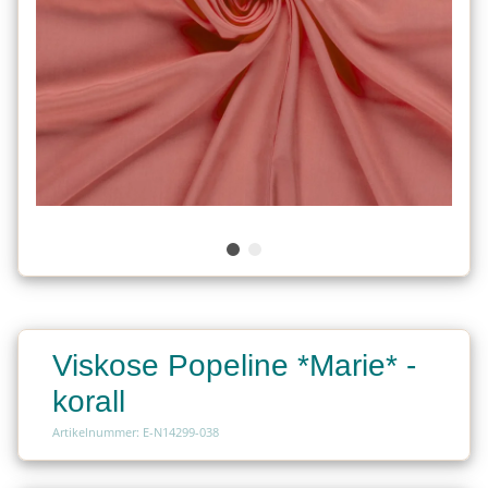
Viskose Popeline *Marie* -
korall
Artikelnummer: E-N14299-038