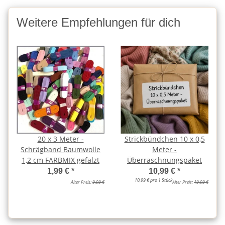
Weitere Empfehlungen für dich
20 x 3 Meter -
Strickbündchen 10 x 0,5
Schrägband Baumwolle
Meter -
1,2 cm FARBMIX gefalzt
Überraschnungspaket
1,99 €
*
10,99 €
*
10,99 € pro 1 Stück
Alter Preis:
9,99 €
Alter Preis:
19,99 €