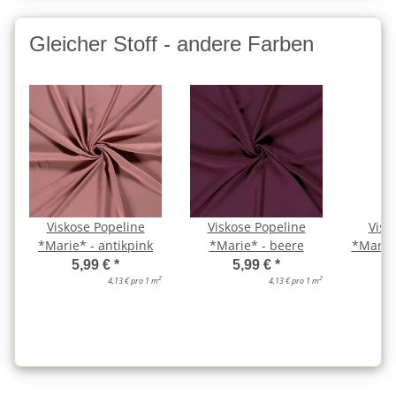
Gleicher Stoff - andere Farben
Viskose Popeline
Viskose Popeline
Visk
*Marie* - antikpink
*Marie* - beere
*Marie*
5,99 €
*
5,99 €
*
2
2
4,13 € pro 1 m
4,13 € pro 1 m