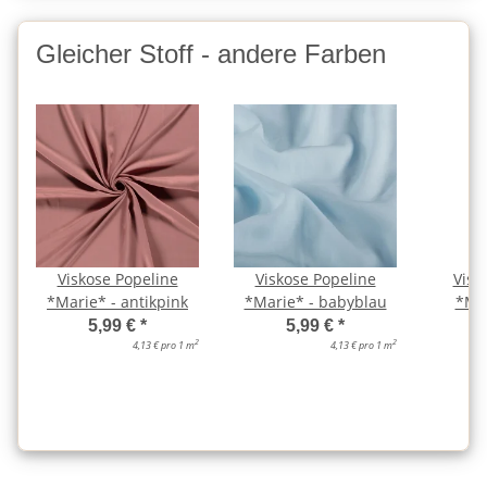
Gleicher Stoff - andere Farben
Viskose Popeline
Viskose Popeline
Visk
*Marie* - antikpink
*Marie* - babyblau
*Mar
5,99 €
*
5,99 €
*
2
2
4,13 € pro 1 m
4,13 € pro 1 m