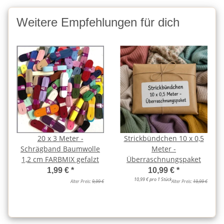
Weitere Empfehlungen für dich
20 x 3 Meter -
Strickbündchen 10 x 0,5
Schrägband Baumwolle
Meter -
1,2 cm FARBMIX gefalzt
Überraschnungspaket
1,99 €
*
10,99 €
*
10,99 € pro 1 Stück
Alter Preis:
9,99 €
Alter Preis:
19,99 €