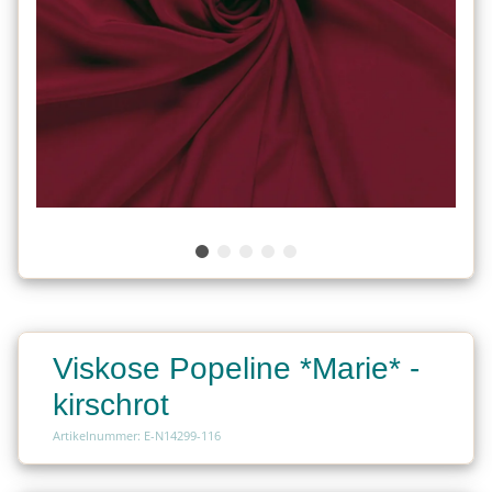
Viskose Popeline *Marie* -
kirschrot
Artikelnummer: E-N14299-116