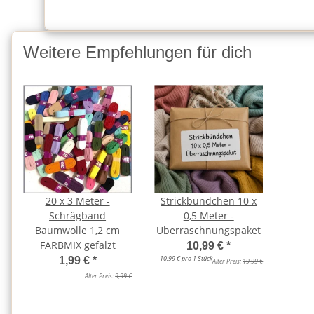
Weitere Empfehlungen für dich
20 x 3 Meter -
Strickbündchen 10 x
Schrägband
0,5 Meter -
Baumwolle 1,2 cm
Überraschnungspaket
FARBMIX gefalzt
10,99 €
*
10,99 € pro 1 Stück
1,99 €
*
Alter Preis:
19,99 €
Alter Preis:
9,99 €