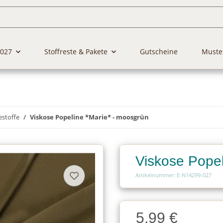
2027
Stoffreste & Pakete
Gutscheine
Muste
estoffe
Viskose Popeline *Marie* - moosgrün
Viskose Popel
Artikelnummer: E-N14299-027
Charge
5,99 €
Charge