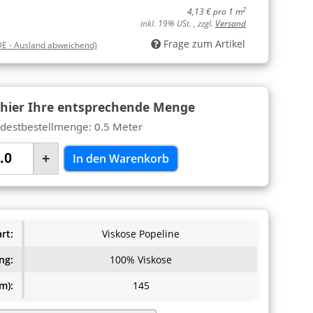
2
4,13 € pro 1 m
inkl. 19% USt. , zzgl.
Versand
Frage zum Artikel
DE - Ausland abweichend)
 hier Ihre entsprechende Menge
destbestellmenge: 0.5 Meter
+
In den Warenkorb
rt:
Viskose Popeline
ng:
100% Viskose
m):
145