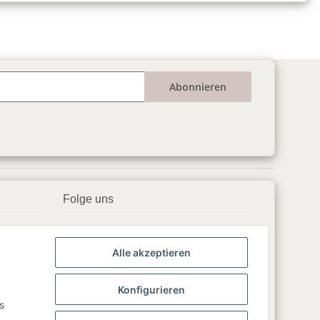
Abonnieren
Folge uns
▶️ YouTube
Alle akzeptieren
📘 Facebook
📸 Instagram
Konfigurieren
s
🎵 TikTok