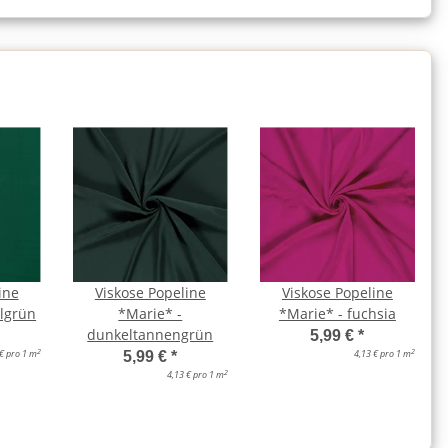
ine
Viskose Popeline
Viskose Popeline
lgrün
*Marie* -
*Marie* - fuchsia
dunkeltannengrün
5,99 €
*
2
2
 € pro 1 m
4,13 € pro 1 m
5,99 €
*
2
4,13 € pro 1 m