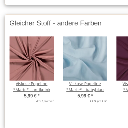
Gleicher Stoff - andere Farben
Viskose Popeline
Viskose Popeline
Vi
*Marie* - antikpink
*Marie* - babyblau
*M
5,99 €
*
5,99 €
*
2
2
4,13 € pro 1 m
4,13 € pro 1 m