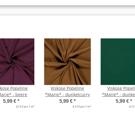
skose Popeline
Viskose Popeline
Viskose Popel
arie* - beere
*Marie* - dunkelcurry
*Marie* - dunke
5,99 €
*
5,99 €
*
5,99 €
*
2
2
4,13 € pro 1 m
4,13 € pro 1 m
4,13