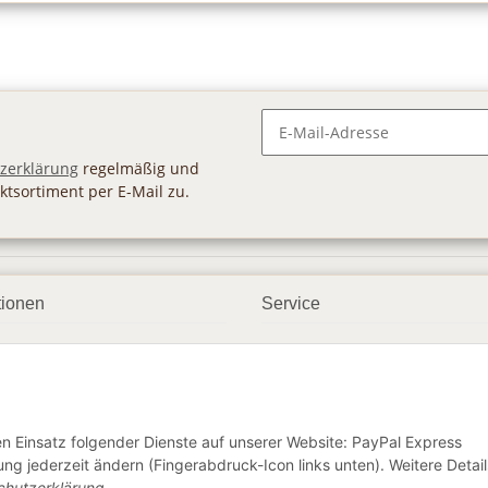
Newsletter Abonnieren
zerklärung
regelmäßig und
ktsortiment per E-Mail zu.
tionen
Service
ngsmöglichkeiten
Geschenkgutscheine
andbedingungen
Großhandel
etter
den Einsatz folgender Dienste auf unserer Website: PayPal Express
ng jederzeit ändern (Fingerabdruck-Icon links unten). Weitere Detail
chutzerklärung
.