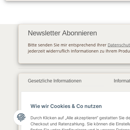
Newsletter Abonnieren
Bitte senden Sie mir entsprechend Ihrer
Datenschut
jederzeit widerruflich Informationen zu Ihrem Produ
Gesetzliche Informationen
Informa
Datenschutz
Zahlu
Wie wir Cookies & Co nutzen
AGB
Vers
Sitemap
Newsl
Durch Klicken auf „Alle akzeptieren“ gestatten Sie 
Checkout und Ratenzahlung. Sie können die Einstellu
Impressum
finden Sie unter
Konfigurieren
und in unserer
Datens