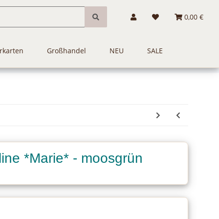
0,00 €
rkarten
Großhandel
NEU
SALE
ine *Marie* - moosgrün