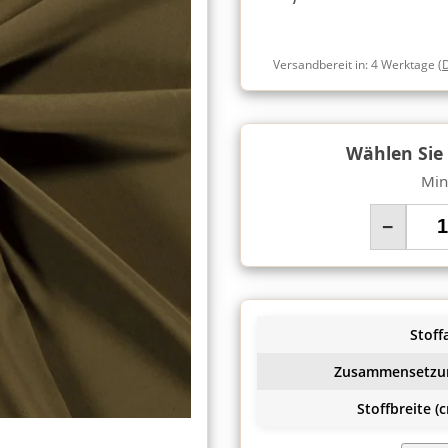
Versandbereit in:
4 Werktage
(
Wählen Sie
Min
−
Stoffa
Zusammensetzu
Stoffbreite (c