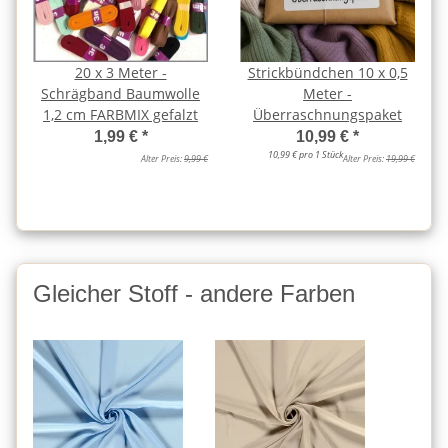
20 x 3 Meter -
Strickbündchen 10 x 0,5
Schrägband Baumwolle
Meter -
1,2 cm FARBMIX gefalzt
Überraschnungspaket
1,99 €
*
10,99 €
*
10,99 € pro 1 Stück
Alter Preis:
9,99 €
Alter Preis:
19,99 €
Gleicher Stoff - andere Farben