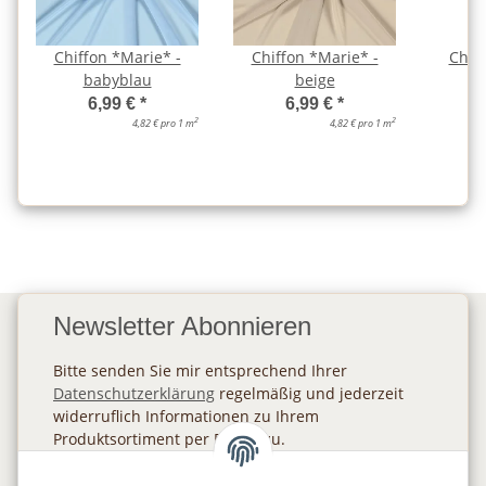
Chiffon *Marie* -
Chiffon *Marie* -
Chiff
babyblau
beige
6,99 €
*
6,99 €
*
2
2
4,82 € pro 1 m
4,82 € pro 1 m
Newsletter Abonnieren
Bitte senden Sie mir entsprechend Ihrer
Datenschutzerklärung
regelmäßig und jederzeit
widerruflich Informationen zu Ihrem
Produktsortiment per E-Mail zu.