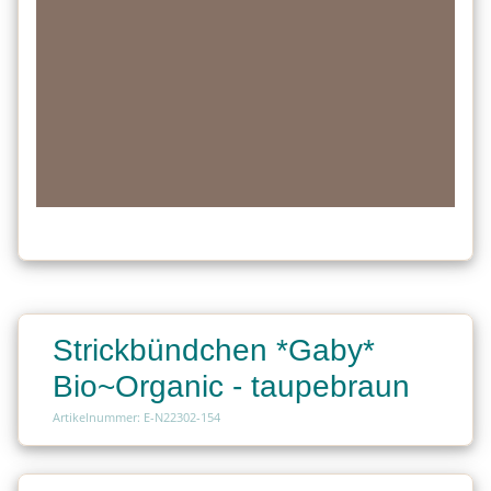
Strickbündchen *Gaby*
Bio~Organic - taupebraun
Artikelnummer: E-N22302-154
Charge