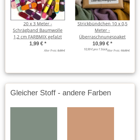
20 x 3 Meter -
Strickbündchen 10 x 0,5
Schrägband Baumwolle
Meter -
1,2 cm FARBMIX gefalzt
Überraschnungspaket
1,99 €
*
10,99 €
*
10,99 € pro 1 Stück
Alter Preis:
9,99 €
Alter Preis:
19,99 €
Gleicher Stoff - andere Farben