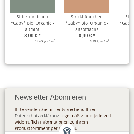
Strickbündchen
Strickbündchen
Str
*Gaby* Bio~Organic -
*Gaby* Bio~Organic -
*Gaby*
altmint
altsoftlachs
a
8,99 €
*
8,99 €
*
2
2
12,84 € pro 1 m
12,84 € pro 1 m
Newsletter Abonnieren
Bitte senden Sie mir entsprechend Ihrer
Datenschutzerklärung
regelmäßig und jederzeit
widerruflich Informationen zu Ihrem
Produktsortiment per E-Mail zu.