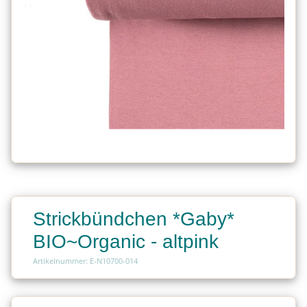
Strickbündchen *Gaby*
BIO~Organic - altpink
Artikelnummer: E-N10700-014
Charge