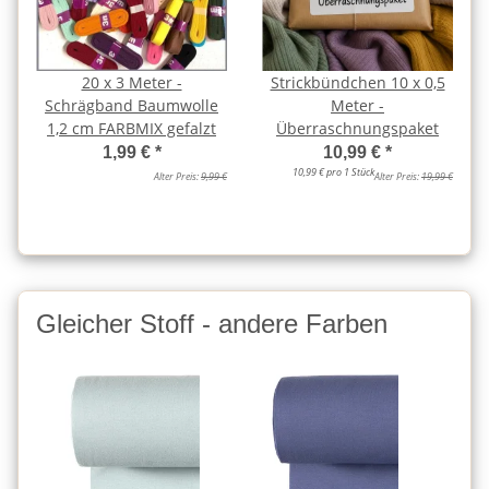
20 x 3 Meter -
Strickbündchen 10 x 0,5
Schrägband Baumwolle
Meter -
1,2 cm FARBMIX gefalzt
Überraschnungspaket
1,99 €
*
10,99 €
*
10,99 € pro 1 Stück
Alter Preis:
9,99 €
Alter Preis:
19,99 €
Gleicher Stoff - andere Farben