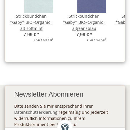
Strickbündchen
Strickbündchen
Str
*Gaby* BIO~Organic -
*Gaby* BIO~Organic -
*Gaby*
alt softmint
altjeansblau
7,99 €
*
7,99 €
*
2
2
11,41 € pro 1 m
11,41 € pro 1 m
Newsletter Abonnieren
Bitte senden Sie mir entsprechend Ihrer
Datenschutzerklärung
regelmäßig und jederzeit
widerruflich Informationen zu Ihrem
Produktsortiment per E-Mail zu.