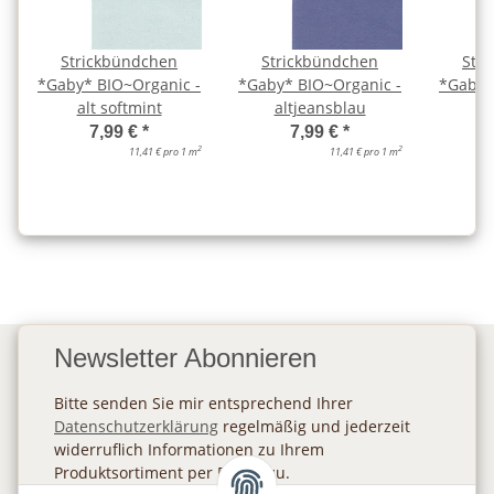
Strickbündchen
Strickbündchen
Str
*Gaby* BIO~Organic -
*Gaby* BIO~Organic -
*Gaby*
alt softmint
altjeansblau
7,99 €
*
7,99 €
*
2
2
11,41 € pro 1 m
11,41 € pro 1 m
Newsletter Abonnieren
Bitte senden Sie mir entsprechend Ihrer
Datenschutzerklärung
regelmäßig und jederzeit
widerruflich Informationen zu Ihrem
Produktsortiment per E-Mail zu.