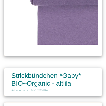
Strickbündchen *Gaby*
BIO~Organic - altlila
Artikelnummer: E-N10700-044
Charge