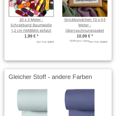
20 x 3 Meter -
Strickbündchen 10 x 0,5
Schrägband Baumwolle
Meter -
1,2 cm FARBMIX gefalzt
Überraschnungspaket
1,99 €
*
10,99 €
*
10,99 € pro 1 Stück
Alter Preis:
9,99 €
Alter Preis:
19,99 €
Gleicher Stoff - andere Farben