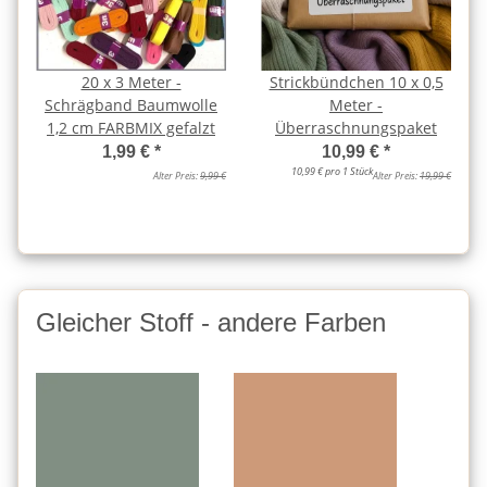
20 x 3 Meter -
Strickbündchen 10 x 0,5
Schrägband Baumwolle
Meter -
1,2 cm FARBMIX gefalzt
Überraschnungspaket
1,99 €
*
10,99 €
*
10,99 € pro 1 Stück
Alter Preis:
9,99 €
Alter Preis:
19,99 €
Gleicher Stoff - andere Farben