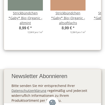
Strickbündchen
Strickbündchen
Str
*Gaby* Bio~Organic -
*Gaby* Bio~Organic -
*Gaby*
altmint
altsoftlachs
a
8,99 €
*
8,99 €
*
2
2
12,84 € pro 1 m
12,84 € pro 1 m
Newsletter Abonnieren
Bitte senden Sie mir entsprechend Ihrer
Datenschutzerklärung
regelmäßig und jederzeit
widerruflich Informationen zu Ihrem
Produktsortiment per E-Mail zu.