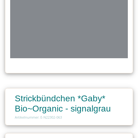
Strickbündchen *Gaby*
Bio~Organic - signalgrau
Artikelnummer: E-N22302-063
Charge