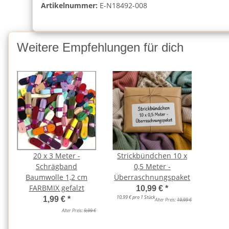
Artikelnummer:
E-N18492-008
Weitere Empfehlungen für dich
20 x 3 Meter -
Strickbündchen 10 x
Schrägband
0,5 Meter -
Baumwolle 1,2 cm
Überraschnungspaket
FARBMIX gefalzt
10,99 €
*
10,99 € pro 1 Stück
1,99 €
*
Alter Preis:
19,99 €
Alter Preis:
9,99 €