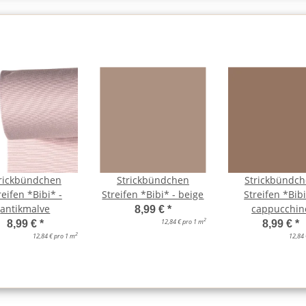
rickbündchen
Strickbündchen
Strickbündc
reifen *Bibi* -
Streifen *Bibi* - beige
Streifen *Bibi
antikmalve
cappucchin
8,99 €
*
2
12,84 € pro 1 m
8,99 €
*
8,99 €
*
2
12,84 € pro 1 m
12,84 