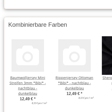
Kombinierbare Farben
Baumwolljersey Mini
Rippenjersey Ottoman
Sherp
Streifen 3mm *Bibi* -
*Bibi* - nachtblau -
nachtblau -
dunkelblau
dunkelblau
12,49 €
*
2
8,33 € pro 1 m
12,49 €
*
2
8,33 € pro 1 m