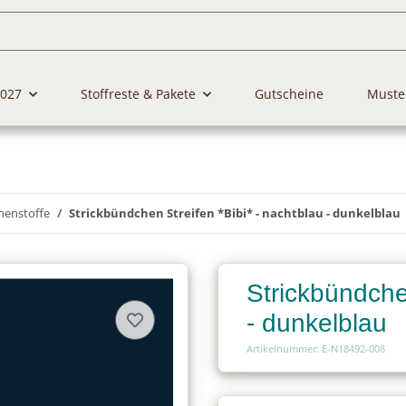
2027
Stoffreste & Pakete
Gutscheine
Muste
henstoffe
Strickbündchen Streifen *Bibi* - nachtblau - dunkelblau
Strickbündchen
- dunkelblau
Artikelnummer: E-N18492-008
Charge