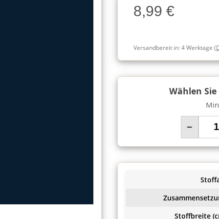
8,99 €
Charge
Versandbereit in:
4 Werktage
(
Wählen Sie
Min
−
Stoffa
Zusammensetzu
Stoffbreite (c