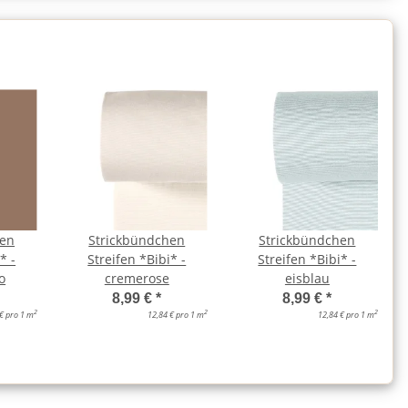
hen
Strickbündchen
Strickbündchen
* -
Streifen *Bibi* -
Streifen *Bibi* -
o
cremerose
eisblau
8,99 €
*
8,99 €
*
2
2
2
€ pro 1 m
12,84 € pro 1 m
12,84 € pro 1 m