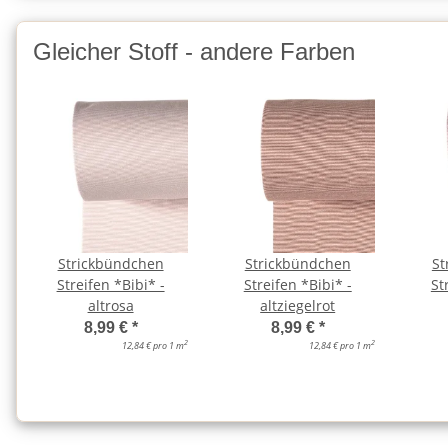
Gleicher Stoff - andere Farben
Strickbündchen
Strickbündchen
St
Streifen *Bibi* -
Streifen *Bibi* -
St
altrosa
altziegelrot
8,99 €
*
8,99 €
*
2
2
12,84 € pro 1 m
12,84 € pro 1 m