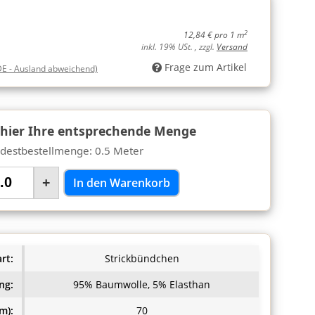
2
12,84 € pro 1 m
inkl. 19% USt. , zzgl.
Versand
Frage zum Artikel
DE - Ausland abweichend)
 hier Ihre entsprechende Menge
destbestellmenge: 0.5 Meter
+
In den Warenkorb
rt:
Strickbündchen
ng:
95% Baumwolle, 5% Elasthan
m):
70