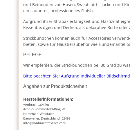
und Beinenden von Hosen, Sweatshirts, Jacken und Kin
ein sauberes, professionelles Finish.
Aufgrund ihrer Strapazierfähigkeit und Elastizität ei
Kissenbezügen und Decken, als dekorative Borte oder
Strickbündchen können auch für Accessoires verwende
bieten, sowie für Haustierzubehör wie Hundemäntel od
PFLEGE:
Wir empfehlen, die Strickbündchen bei 30 Grad zu wasc
Bitte beachten Sie: Aufgrund individueller Bildschirm
Angaben zur Produktsicherheit
Herstellerinformationen:
vonbrachttextiles
Arnold-Sommerfeld-Ring 20
Nordrhein-Westfalen
Baesweiler, Deutschland, 52499
info@vonbrachttextiles.com