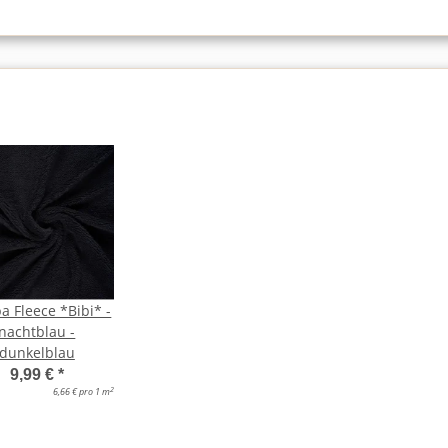
a Fleece *Bibi* -
nachtblau -
dunkelblau
9,99 €
*
2
6,66 € pro 1 m