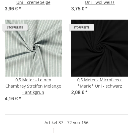
Uni - cremebeige
Uni - wollweiss
3,96 €
*
3,75 €
*
STOFFRESTE
STOFFRESTE
0,5 Meter - Leinen
0,5 Meter - Microfleece
Chambray Streifen Melange
*Marie* Uni - schwarz
- antikgrün
2,08 €
*
4,16 €
*
Artikel 37 - 72 von 156