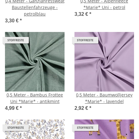
0,4 Meter - Ganzjahressweat
0,5 Meter - Alpenfleece
Baustellenfahrzeuge -
*Marie* Uni - petrol
petrolblau
3,32 €
*
3,30 €
*
STOFFRESTE
STOFFRESTE
0,5 Meter - Bambus Frottee
0,5 Meter - Baumwolljersey
Uni *Marie* - antikmint
*Marie* - lavendel
4,99 €
*
2,92 €
*
STOFFRESTE
STOFFRESTE