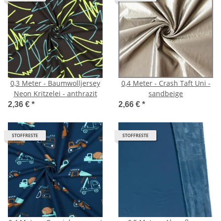
0,3 Meter - Baumwolljersey
0,4 Meter - Crash Taft Uni -
Neon Kritzelei - anthrazit
sandbeige
2,36 €
*
2,66 €
*
STOFFRESTE
STOFFRESTE