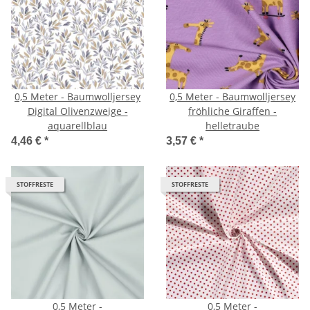
0,5 Meter - Baumwolljersey
0,5 Meter - Baumwolljersey
Digital Olivenzweige -
fröhliche Giraffen -
aquarellblau
helletraube
4,46 €
*
3,57 €
*
STOFFRESTE
STOFFRESTE
0,5 Meter -
0,5 Meter -