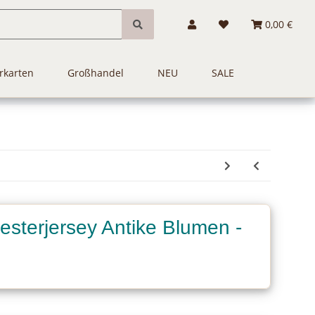
0,00 €
rkarten
Großhandel
NEU
SALE
yesterjersey Antike Blumen -