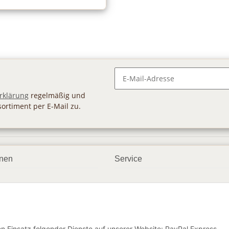
Newsletter Abonnieren
rklärung
regelmäßig und
sortiment per E-Mail zu.
onen
Service
smöglichkeiten
Geschenkgutscheine
dbedingungen
Großhandel
ter
den Einsatz folgender Dienste auf unserer Website: PayPal Express