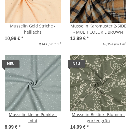
Musselin Gold Striche -
Musselin Karomuster 2-SIDE
helllachs
- MULTI COLOR L.BROWN
10,99 €
*
13,99 €
*
2
2
8,14 € pro 1 m
10,36 € pro 1 m
NEU
NEU
Musselin kleine Punkte -
Musselin Bestickt Blumen -
mint
gurkengrün
8,99 €
*
14,99 €
*