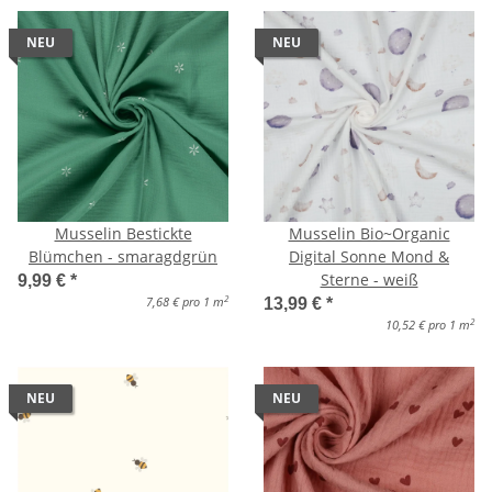
NEU
NEU
Musselin Bestickte
Musselin Bio~Organic
Blümchen - smaragdgrün
Digital Sonne Mond &
Sterne - weiß
9,99 €
*
2
7,68 € pro 1 m
13,99 €
*
2
10,52 € pro 1 m
NEU
NEU