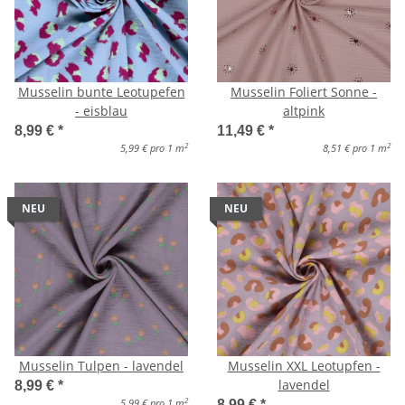
Musselin bunte Leotupefen
Musselin Foliert Sonne -
- eisblau
altpink
8,99 €
*
11,49 €
*
2
2
5,99 € pro 1 m
8,51 € pro 1 m
NEU
NEU
Musselin Tulpen - lavendel
Musselin XXL Leotupfen -
lavendel
8,99 €
*
2
5,99 € pro 1 m
8,99 €
*