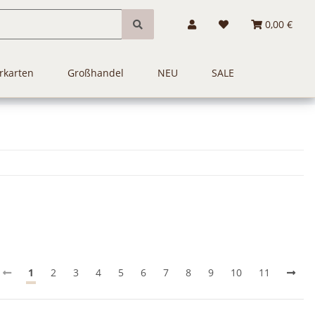
0,00 €
rkarten
Großhandel
NEU
SALE
1
2
3
4
5
6
7
8
9
10
11