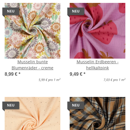
NEU
NEU
Musselin bunte
Musselin Erdbeeren -
Blumenräder - creme
hellkaltpink
8,99 €
*
9,49 €
*
2
2
5,99 € pro 1 m
7,03 € pro 1 m
NEU
NEU