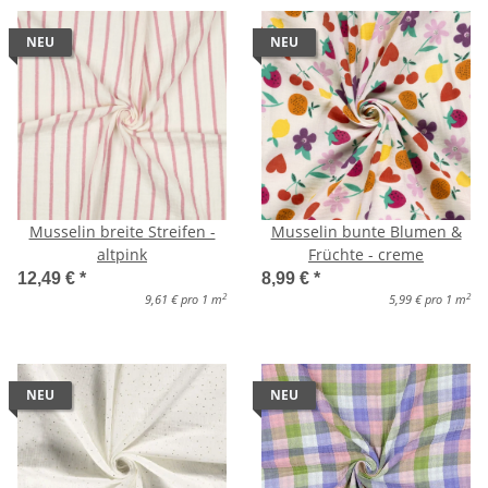
NEU
NEU
Musselin breite Streifen -
Musselin bunte Blumen &
altpink
Früchte - creme
12,49 €
*
8,99 €
*
2
2
9,61 € pro 1 m
5,99 € pro 1 m
NEU
NEU