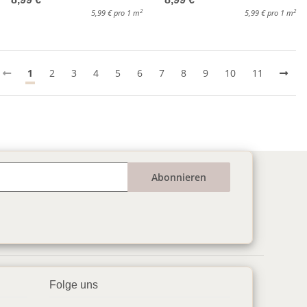
2
2
5,99 € pro 1 m
5,99 € pro 1 m
1
2
3
4
5
6
7
8
9
10
11
Abonnieren
Folge uns