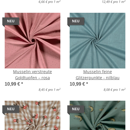
2
2
6,66 € pro 1 m
12,49 € pro 1 m
NEU
NEU
Musselin verstreute
Musselin feine
Goldtupfen – rosa
Glitzerpunkte - nilblau
10,99 €
*
10,99 €
*
2
2
8,45 € pro 1 m
8,08 € pro 1 m
NEU
NEU