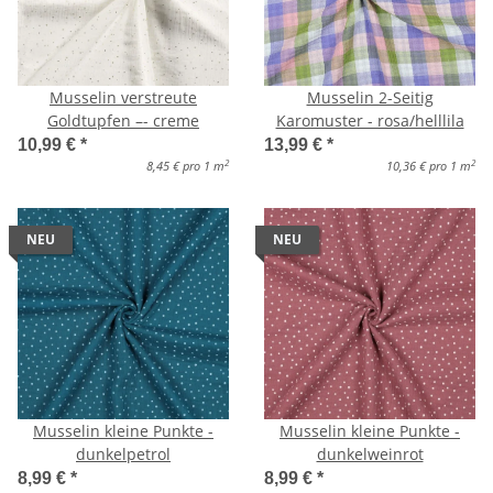
Musselin verstreute
Musselin 2-Seitig
Goldtupfen –- creme
Karomuster - rosa/helllila
10,99 €
*
13,99 €
*
2
2
8,45 € pro 1 m
10,36 € pro 1 m
NEU
NEU
Musselin kleine Punkte -
Musselin kleine Punkte -
dunkelpetrol
dunkelweinrot
8,99 €
*
8,99 €
*