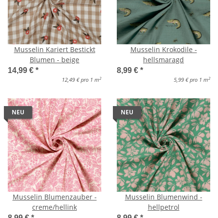
Musselin Kariert Bestickt
Musselin Krokodile -
Blumen - beige
hellsmaragd
14,99 €
*
8,99 €
*
2
2
12,49 € pro 1 m
5,99 € pro 1 m
NEU
NEU
Musselin Blumenzauber -
Musselin Blumenwind -
creme/hellink
hellpetrol
8,99 €
*
8,99 €
*