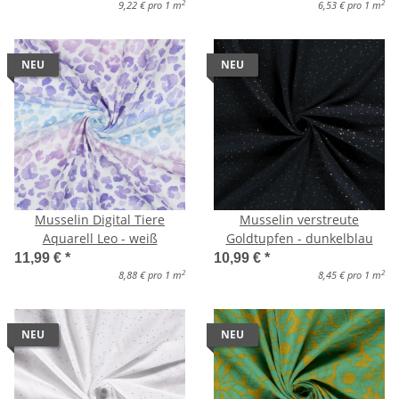
2
2
9,22 € pro 1 m
6,53 € pro 1 m
NEU
NEU
Musselin Digital Tiere
Musselin verstreute
Aquarell Leo - weiß
Goldtupfen - dunkelblau
11,99 €
*
10,99 €
*
2
2
8,88 € pro 1 m
8,45 € pro 1 m
NEU
NEU