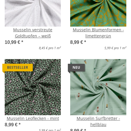
Musselin verstreute
Musselin Blumenformen -
Goldtupfen – weiß
limettengrün
10,99 €
*
8,99 €
*
2
2
8,45 € pro 1 m
5,99 € pro 1 m
BESTSELLER
NEU
Musselin Leoflecken - mint
Musselin Surfbretter -
hellblau
8,99 €
*
2
5,99 € pro 1 m
8,99 €
*