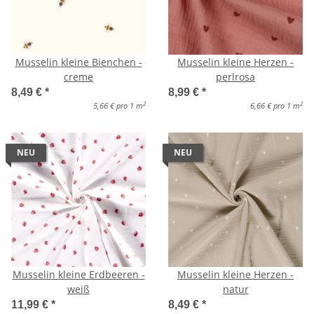
Musselin kleine Bienchen -
Musselin kleine Herzen -
creme
perlrosa
8,49 €
*
8,99 €
*
2
2
5,66 € pro 1 m
6,66 € pro 1 m
NEU
NEU
Musselin kleine Erdbeeren -
Musselin kleine Herzen -
weiß
natur
11,99 €
*
8,49 €
*