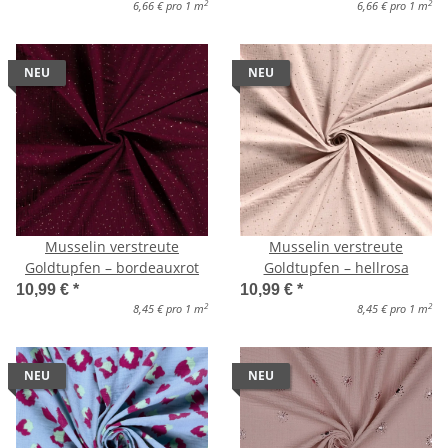
2
2
6,66 € pro 1 m
6,66 € pro 1 m
NEU
NEU
Musselin verstreute
Musselin verstreute
Goldtupfen – bordeauxrot
Goldtupfen – hellrosa
10,99 €
*
10,99 €
*
2
2
8,45 € pro 1 m
8,45 € pro 1 m
NEU
NEU