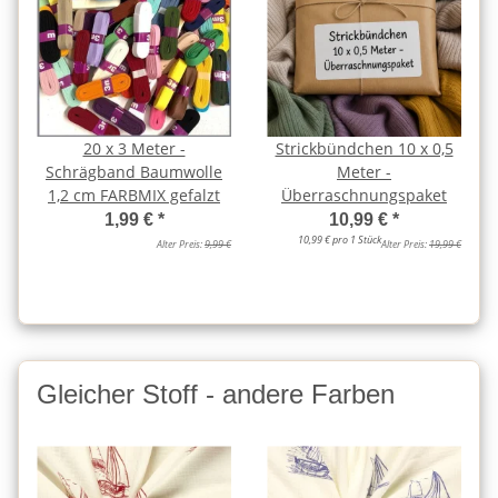
20 x 3 Meter -
Strickbündchen 10 x 0,5
Schrägband Baumwolle
Meter -
1,2 cm FARBMIX gefalzt
Überraschnungspaket
1,99 €
*
10,99 €
*
10,99 € pro 1 Stück
Alter Preis:
9,99 €
Alter Preis:
19,99 €
Gleicher Stoff - andere Farben