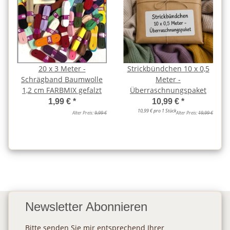
20 x 3 Meter -
Strickbündchen 10 x 0,5
Schrägband Baumwolle
Meter -
1,2 cm FARBMIX gefalzt
Überraschnungspaket
1,99 €
*
10,99 €
*
10,99 € pro 1 Stück
Alter Preis:
9,99 €
Alter Preis:
19,99 €
Newsletter Abonnieren
Bitte senden Sie mir entsprechend Ihrer