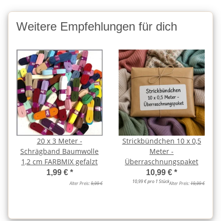
Weitere Empfehlungen für dich
20 x 3 Meter -
Strickbündchen 10 x 0,5
Schrägband Baumwolle
Meter -
1,2 cm FARBMIX gefalzt
Überraschnungspaket
1,99 €
*
10,99 €
*
10,99 € pro 1 Stück
Alter Preis:
9,99 €
Alter Preis:
19,99 €