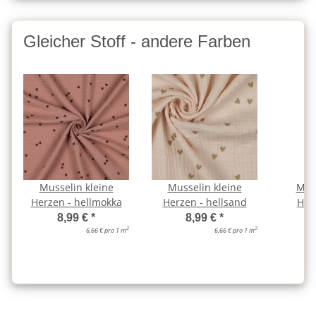
Gleicher Stoff - andere Farben
Musselin kleine
Musselin kleine
Muss
Herzen - hellmokka
Herzen - hellsand
Herz
8,99 €
*
8,99 €
*
2
2
6,66 € pro 1 m
6,66 € pro 1 m