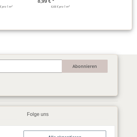
8,99 €
*
2
2
 € pro 1 m
6,66 € pro 1 m
Abonnieren
Folge uns
▶️ YouTube