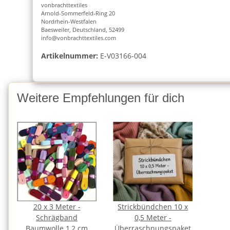
vonbrachttextiles
Arnold-Sommerfeld-Ring 20
Nordrhein-Westfalen
Baesweiler, Deutschland, 52499
info@vonbrachttextiles.com
Artikelnummer:
E-V03166-004
Weitere Empfehlungen für dich
20 x 3 Meter -
Strickbündchen 10 x
Schrägband
0,5 Meter -
Baumwolle 1,2 cm
Überraschnungspaket