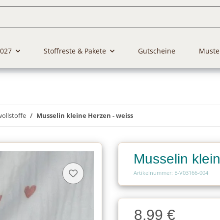
2027
Stoffreste & Pakete
Gutscheine
Muste
llstoffe
Musselin kleine Herzen - weiss
Musselin klei
Artikelnummer: E-V03166-004
Charge
8,99 €
Charge