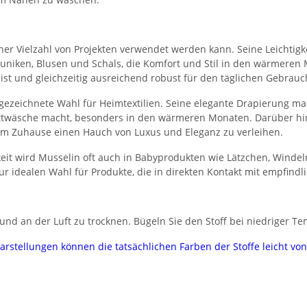
n einer Vielzahl von Projekten verwendet werden kann. Seine Leichti
, Tuniken, Blusen und Schals, die Komfort und Stil in den wärmeren
 ist und gleichzeitig ausreichend robust für den täglichen Gebrauc
gezeichnete Wahl für Heimtextilien. Seine elegante Drapierung ma
Bettwäsche macht, besonders in den wärmeren Monaten. Darüber hi
em Zuhause einen Hauch von Luxus und Eleganz zu verleihen.
eit wird Musselin oft auch in Babyprodukten wie Lätzchen, Winde
ur idealen Wahl für Produkte, die in direkten Kontakt mit empfind
nd an der Luft zu trocknen. Bügeln Sie den Stoff bei niedriger Te
darstellungen können die tatsächlichen Farben der Stoffe leicht v