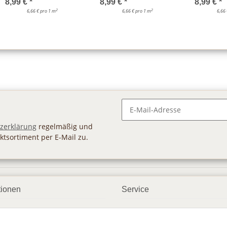
8,99 €
*
8,99 €
*
8,99 €
*
2
2
6,66 € pro 1 m
6,66 € pro 1 m
6,66
Newsletter Abonnieren
zerklärung
regelmäßig und
ktsortiment per E-Mail zu.
tionen
Service
ngsmöglichkeiten
Geschenkgutscheine