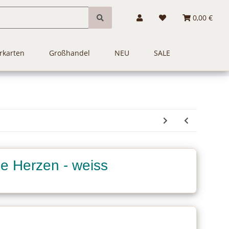
0,00 €
rkarten
Großhandel
NEU
SALE
ne Herzen - weiss