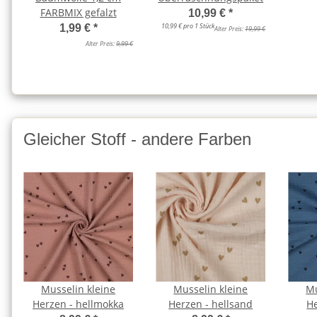
FARBMIX gefalzt
10,99 €
*
10,99 € pro 1 Stück
1,99 €
*
Alter Preis:
19,99 €
Alter Preis:
9,99 €
Gleicher Stoff - andere Farben
Musselin kleine
Musselin kleine
Mu
Herzen - hellmokka
Herzen - hellsand
He