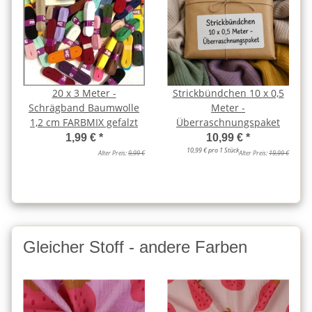
20 x 3 Meter -
Strickbündchen 10 x 0,5
Schrägband Baumwolle
Meter -
1,2 cm FARBMIX gefalzt
Überraschnungspaket
1,99 €
*
10,99 €
*
10,99 € pro 1 Stück
Alter Preis:
9,99 €
Alter Preis:
19,99 €
Gleicher Stoff - andere Farben