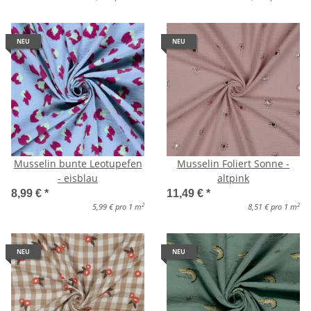
NEU
NEU
Musselin bunte Leotupefen
Musselin Foliert Sonne -
- eisblau
altpink
8,99 €
*
11,49 €
*
2
2
5,99 € pro 1 m
8,51 € pro 1 m
NEU
NEU