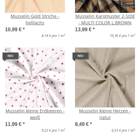
Musselin Gold Striche -
Musselin Karomuster 2-SIDE
helllachs
- MULTI COLOR L.BROWN
10,99 €
*
13,99 €
*
2
2
8,14 € pro 1 m
10,36 € pro 1 m
NEU
NEU
Musselin kleine Erdbeeren -
Musselin kleine Herzen -
weiß
natur
11,99 €
*
8,49 €
*
2
2
9,22 € pro 1 m
6,53 € pro 1 m