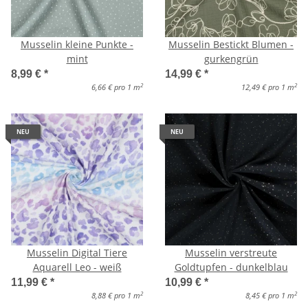
Musselin kleine Punkte -
Musselin Bestickt Blumen -
mint
gurkengrün
8,99 €
*
14,99 €
*
2
2
6,66 € pro 1 m
12,49 € pro 1 m
NEU
NEU
Musselin Digital Tiere
Musselin verstreute
Aquarell Leo - weiß
Goldtupfen - dunkelblau
11,99 €
*
10,99 €
*
2
2
8,88 € pro 1 m
8,45 € pro 1 m