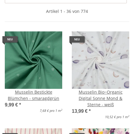
Artikel 1 - 36 von 774
NEU
NEU
Musselin Bestickte
Musselin Bio~Organic
Blümchen - smaragdgrün
Digital Sonne Mond &
Sterne - weiß
9,99 €
*
2
7,68 € pro 1 m
13,99 €
*
2
10,52 € pro 1 m