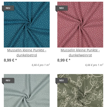
NEU
NEU
Musselin kleine Punkte -
Musselin kleine Punkte -
dunkelpetrol
dunkelweinrot
8,99 €
*
8,99 €
*
2
2
6,66 € pro 1 m
6,66 € pro 1 m
NEU
NEU