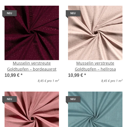
NEU
NEU
Musselin verstreute
Musselin verstreute
Goldtupfen – bordeauxrot
Goldtupfen – hellrosa
10,99 €
*
10,99 €
*
2
2
8,45 € pro 1 m
8,45 € pro 1 m
NEU
NEU