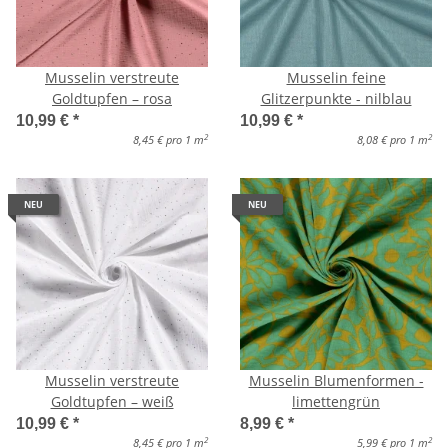
Musselin verstreute
Musselin feine
Goldtupfen – rosa
Glitzerpunkte - nilblau
10,99 €
*
10,99 €
*
2
2
8,45 € pro 1 m
8,08 € pro 1 m
NEU
NEU
Musselin verstreute
Musselin Blumenformen -
Goldtupfen – weiß
limettengrün
10,99 €
*
8,99 €
*
2
2
8,45 € pro 1 m
5,99 € pro 1 m