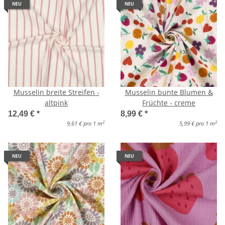
NEU
NEU
Musselin breite Streifen -
Musselin bunte Blumen &
altpink
Früchte - creme
12,49 €
*
8,99 €
*
2
2
9,61 € pro 1 m
5,99 € pro 1 m
NEU
NEU