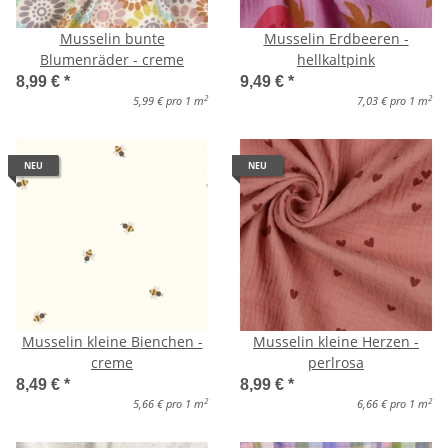
Musselin bunte
Musselin Erdbeeren -
Blumenräder - creme
hellkaltpink
8,99 €
*
9,49 €
*
2
2
5,99 € pro 1 m
7,03 € pro 1 m
NEU
NEU
Musselin kleine Bienchen -
Musselin kleine Herzen -
creme
perlrosa
8,49 €
*
8,99 €
*
2
2
5,66 € pro 1 m
6,66 € pro 1 m