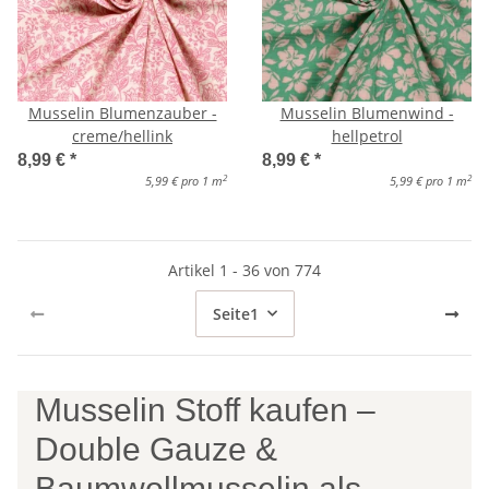
Musselin Blumenzauber -
Musselin Blumenwind -
creme/hellink
hellpetrol
8,99 €
*
8,99 €
*
2
2
5,99 € pro 1 m
5,99 € pro 1 m
Artikel 1 - 36 von 774
Seite
1
Musselin Stoff kaufen –
Double Gauze &
Baumwollmusselin als