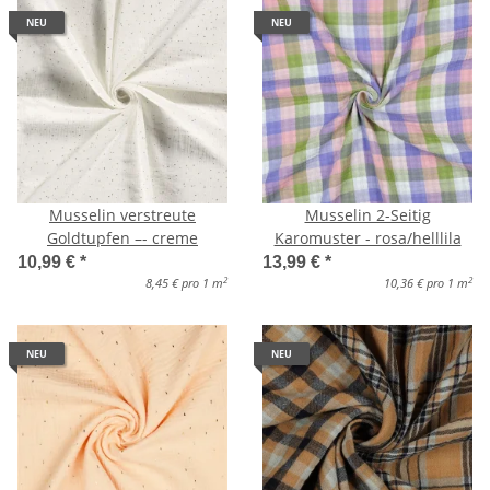
NEU
NEU
Musselin verstreute
Musselin 2-Seitig
Goldtupfen –- creme
Karomuster - rosa/helllila
10,99 €
*
13,99 €
*
2
2
8,45 € pro 1 m
10,36 € pro 1 m
NEU
NEU