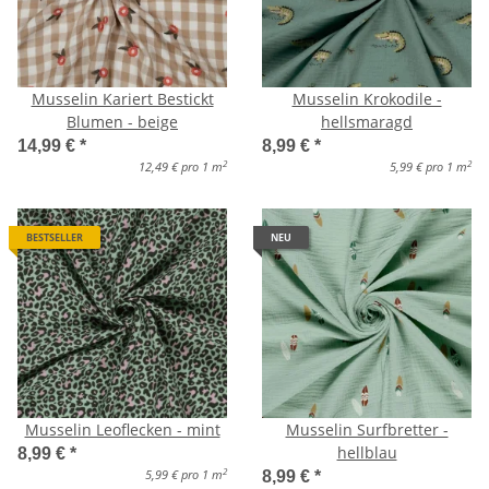
Musselin Kariert Bestickt
Musselin Krokodile -
Blumen - beige
hellsmaragd
14,99 €
*
8,99 €
*
2
2
12,49 € pro 1 m
5,99 € pro 1 m
BESTSELLER
NEU
Musselin Leoflecken - mint
Musselin Surfbretter -
hellblau
8,99 €
*
2
5,99 € pro 1 m
8,99 €
*