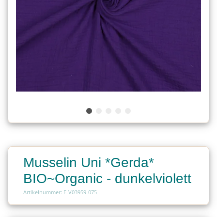
Musselin Uni *Gerda*
BIO~Organic - dunkelviolett
Artikelnummer: E-V03959-075