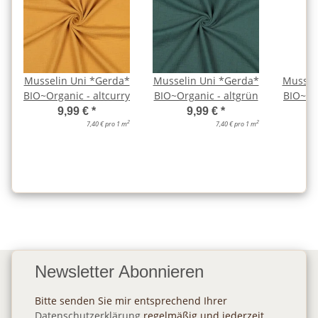
Musselin Uni *Gerda*
Musselin Uni *Gerda*
Mussel
BIO~Organic - altcurry
BIO~Organic - altgrün
BIO~Org
9,99 €
*
9,99 €
*
2
2
7,40 € pro 1 m
7,40 € pro 1 m
Newsletter Abonnieren
Bitte senden Sie mir entsprechend Ihrer
Datenschutzerklärung
regelmäßig und jederzeit