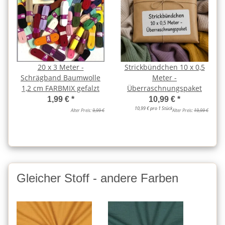
20 x 3 Meter -
Strickbündchen 10 x 0,5
Schrägband Baumwolle
Meter -
1,2 cm FARBMIX gefalzt
Überraschnungspaket
1,99 €
*
10,99 €
*
10,99 € pro 1 Stück
Alter Preis:
9,99 €
Alter Preis:
19,99 €
Gleicher Stoff - andere Farben