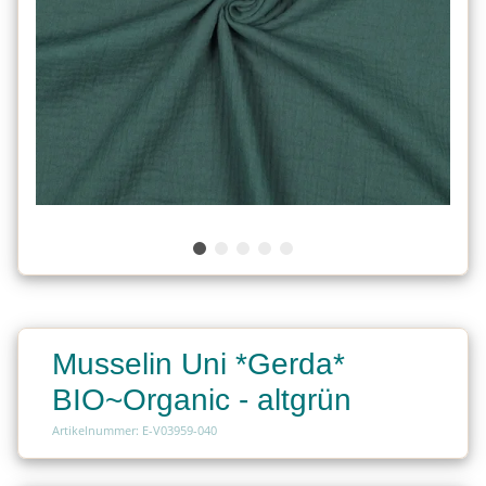
Musselin Uni *Gerda*
BIO~Organic - altgrün
Artikelnummer: E-V03959-040