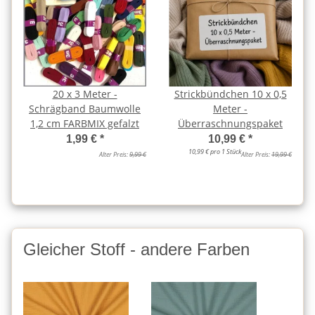
20 x 3 Meter -
Strickbündchen 10 x 0,5
Schrägband Baumwolle
Meter -
1,2 cm FARBMIX gefalzt
Überraschnungspaket
1,99 €
*
10,99 €
*
10,99 € pro 1 Stück
Alter Preis:
9,99 €
Alter Preis:
19,99 €
Gleicher Stoff - andere Farben