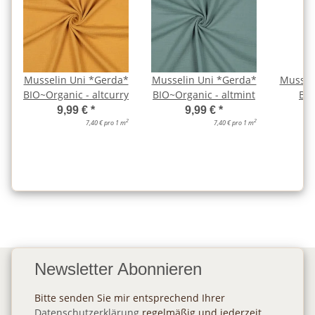
Musselin Uni *Gerda*
Musselin Uni *Gerda*
Mussel
BIO~Organic - altcurry
BIO~Organic - altmint
BIO
a
9,99 €
*
9,99 €
*
2
2
7,40 € pro 1 m
7,40 € pro 1 m
Newsletter Abonnieren
Bitte senden Sie mir entsprechend Ihrer
Datenschutzerklärung
regelmäßig und jederzeit