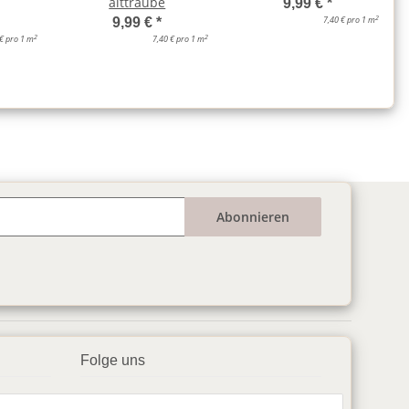
alttraube
9,99 €
*
2
7,40 € pro 1 m
9,99 €
*
2
2
 € pro 1 m
7,40 € pro 1 m
Abonnieren
Folge uns
▶️ YouTube