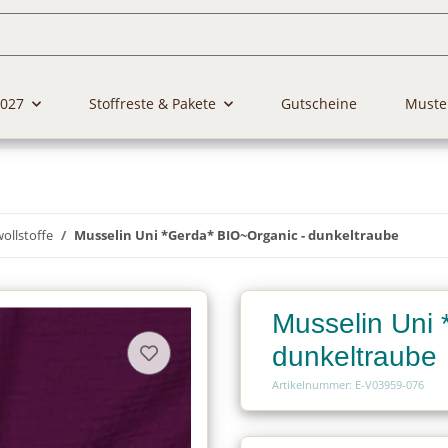
2027
Stoffreste & Pakete
Gutscheine
Muste
llstoffe
Musselin Uni *Gerda* BIO~Organic - dunkeltraube
Musselin Uni 
dunkeltraube
Artikelnummer: E-V03959-076
Charge