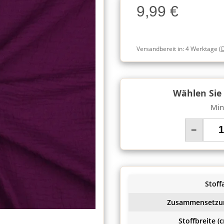
9,99 €
Charge
Versandbereit in:
4 Werktage
(
Wählen Sie
Min
−
Stoffa
Zusammensetzu
Stoffbreite (c