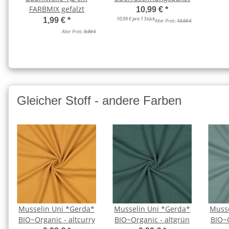
FARBMIX gefalzt
10,99 €
*
10,99 € pro 1 Stück
1,99 €
*
Alter Preis:
19,99 €
Alter Preis:
9,99 €
Gleicher Stoff - andere Farben
Musselin Uni *Gerda*
Musselin Uni *Gerda*
Musse
BIO~Organic - altcurry
BIO~Organic - altgrün
BIO~O