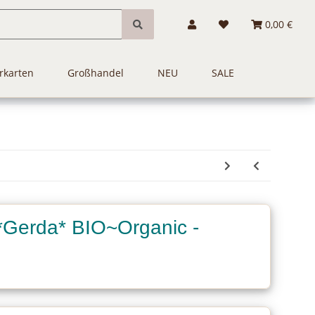
0,00 €
rkarten
Großhandel
NEU
SALE
*Gerda* BIO~Organic -