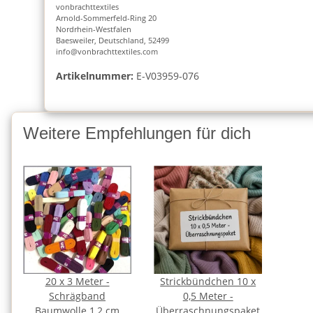
vonbrachttextiles
Arnold-Sommerfeld-Ring 20
Nordrhein-Westfalen
Baesweiler, Deutschland, 52499
info@vonbrachttextiles.com
Artikelnummer:
E-V03959-076
Weitere Empfehlungen für dich
20 x 3 Meter -
Strickbündchen 10 x
Schrägband
0,5 Meter -
Baumwolle 1,2 cm
Überraschnungspaket