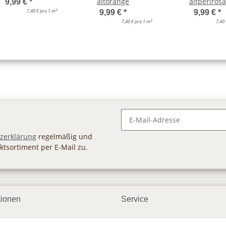
altorange
altperlrosa
9,99 €
*
2
7,40 € pro 1 m
9,99 €
*
9,99 €
*
2
7,40 € pro 1 m
7,40
Newsletter Abonnieren
zerklärung
regelmäßig und
ktsortiment per E-Mail zu.
tionen
Service
ngsmöglichkeiten
Geschenkgutscheine