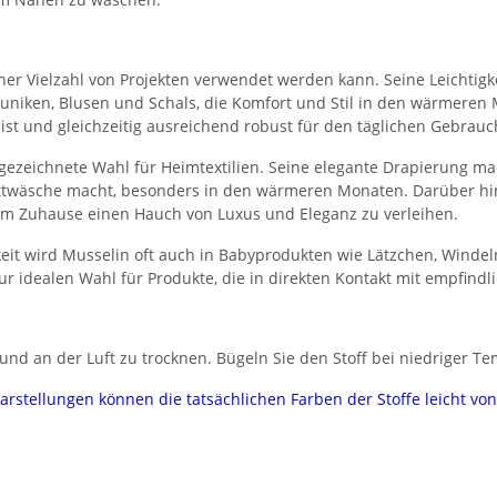
n einer Vielzahl von Projekten verwendet werden kann. Seine Leichti
, Tuniken, Blusen und Schals, die Komfort und Stil in den wärmeren
 ist und gleichzeitig ausreichend robust für den täglichen Gebrauc
gezeichnete Wahl für Heimtextilien. Seine elegante Drapierung ma
Bettwäsche macht, besonders in den wärmeren Monaten. Darüber hi
em Zuhause einen Hauch von Luxus und Eleganz zu verleihen.
eit wird Musselin oft auch in Babyprodukten wie Lätzchen, Winde
ur idealen Wahl für Produkte, die in direkten Kontakt mit empfind
nd an der Luft zu trocknen. Bügeln Sie den Stoff bei niedriger Te
darstellungen können die tatsächlichen Farben der Stoffe leicht v