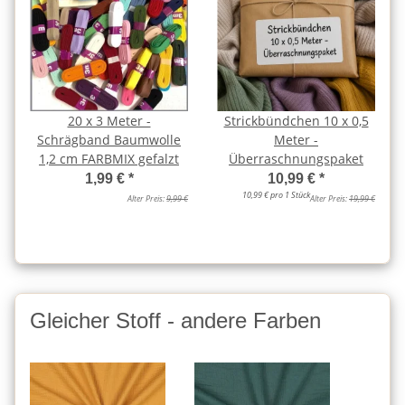
20 x 3 Meter -
Strickbündchen 10 x 0,5
Schrägband Baumwolle
Meter -
1,2 cm FARBMIX gefalzt
Überraschnungspaket
1,99 €
*
10,99 €
*
10,99 € pro 1 Stück
Alter Preis:
9,99 €
Alter Preis:
19,99 €
Gleicher Stoff - andere Farben