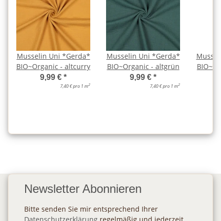
Musselin Uni *Gerda*
Musselin Uni *Gerda*
Mussel
BIO~Organic - altcurry
BIO~Organic - altgrün
BIO~Org
9,99 €
*
9,99 €
*
2
2
7,40 € pro 1 m
7,40 € pro 1 m
Newsletter Abonnieren
Bitte senden Sie mir entsprechend Ihrer
Datenschutzerklärung
regelmäßig und jederzeit