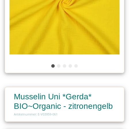
Musselin Uni *Gerda*
BIO~Organic - zitronengelb
Artikelnummer: E-V03959-061